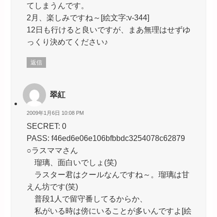
てしまうんです。
2月、楽しみですね～[絵文字:v-344]
12日も行けると良いですが、まあ無理はせずゆ
っくり決めてください♪
返信
翠紅
2009年1月6日 10:08 PM
SECRET: 0
PASS: f46ed6e06e106bfbbdc3254078c62879
○ラスママさん
瑠璃、面白いでしょ(笑)
ラスター君はクールなんですね～。瑠璃は甘
えん坊です(笑)
普段1人で留守番してるからか、
私がいる時は傍にいることが多いんですよ[絵