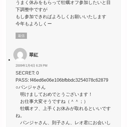
うまく休みをもらって牡蠣オフ参加したいと目
下調整中ですが
もし参加できればよろしくお願いいたします
今年もよろしくー
返信
翠紅
2009年1月4日 6:29 PM
SECRET: 0
PASS: f46ed6e06e106bfbbdc3254078c62879
○パンジャさん
明けましておめでとうございます！
お仕事大変そうですね（＾＾；）
牡蠣オフ、上手くお休みが取れるといいです
ね。
パンジャさん、則子さん、レオ君にお会いし