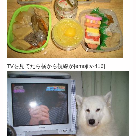
TVを見てたら横から視線が[emoji:v-416]