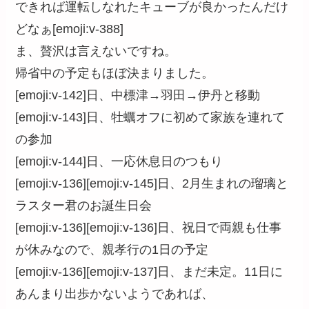
できれば運転しなれたキューブが良かったんだけ
どなぁ[emoji:v-388]
ま、贅沢は言えないですね。
帰省中の予定もほぼ決まりました。
[emoji:v-142]日、中標津→羽田→伊丹と移動
[emoji:v-143]日、牡蠣オフに初めて家族を連れて
の参加
[emoji:v-144]日、一応休息日のつもり
[emoji:v-136][emoji:v-145]日、2月生まれの瑠璃と
ラスター君のお誕生日会
[emoji:v-136][emoji:v-136]日、祝日で両親も仕事
が休みなので、親孝行の1日の予定
[emoji:v-136][emoji:v-137]日、まだ未定。11日に
あんまり出歩かないようであれば、