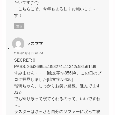
たいです(^-^)
こちらこそ、今年もよろしくお願いしま～
す！
返信
ラスママ
2009年1月5日 9:48 PM
SECRET: 0
PASS: 26d2699ac1f53274c11342c58fa61fd9
すみません・・・[絵文字:v-356]今、この日のブ
ログ拝見しました[絵文字:v-436]
瑠璃ちゃん、しっかりお笑い路線、進んでます
ね☆
でも寄り添って寝てくれるのって、いいですね
～。
ラスターはさっさと自分のソファーに戻って寝