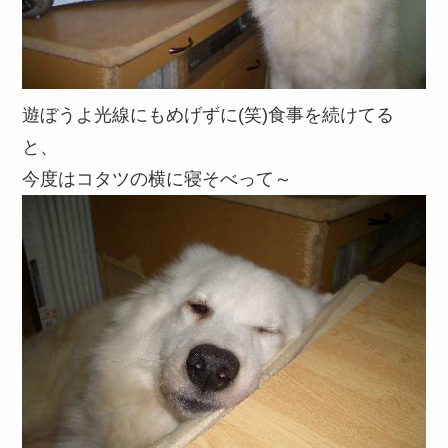
遊ぼうよ光線にもめげずに(笑)食事を続けてる
と、
今度はコタツの横に寝そべって～