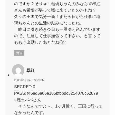
のですか？そりゃ～瑠璃ちゃんのみならず翠紅
さんも鬱憤が堪って喉に来ていたのかもね？
久々の王国で気分一新！また今日から仕事に瑠
璃ちゃんとの生活の励みになったね。
昨日に引き続き今日も一層冷え込んでいます
ので、注意して仕事頑張って下さい。と言って
ももう出勤したあとだね(笑）
返信
翠紅
2006年12月4日 9:59 PM
SECRET: 0
PASS: f46ed6e06e106bfbbdc3254078c62879
○麗王パパさん
そうなんですよ～。1ヶ月近く、王国に行って
なかったんです。