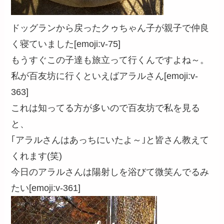
ドッグランから戻ったクゥちゃん子が親子で仲良
く寝ていました[emoji:v-75]
もうすぐこの子達も旅立って行くんですよね～。
私が百友坊に行くといえばアラルさん[emoji:v-
363]
これは知ってる方が多いので百友坊で私を見る
と、
｢アラルさんはあっちにいたよ～｣と皆さん教えて
くれます(笑)
今日のアラルさんは陽射しを浴びて微笑んでるみ
たい[emoji:v-361]