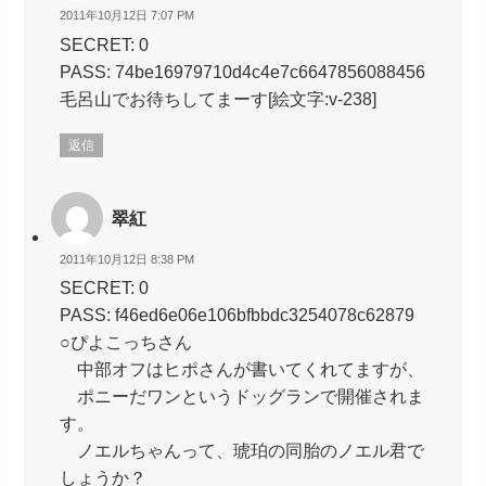
2011年10月12日 7:07 PM
SECRET: 0
PASS: 74be16979710d4c4e7c6647856088456
毛呂山でお待ちしてまーす[絵文字:v-238]
返信
翠紅
2011年10月12日 8:38 PM
SECRET: 0
PASS: f46ed6e06e106bfbbdc3254078c62879
○ぴよこっちさん
中部オフはヒポさんが書いてくれてますが、
ポニーだワンというドッグランで開催されま
す。
ノエルちゃんって、琥珀の同胎のノエル君で
しょうか？