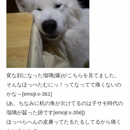
変な顔になった瑠璃(爆)がこちらを見てました。
そんなほっぺた
むにっ！
ってなってて痛くないの
かな～[emoji:v-361]
(あ、ちなみに机の角が欠けてるのは子サモ時代の
瑠璃が齧った跡です[emoji:v-356])
ほっぺらへんの皮膚ってたるたるしてるから痛く