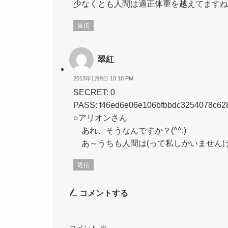
少なくとも人間は適正体重を越えてますね
返信
翠紅
2013年1月9日 10:10 PM
SECRET: 0
PASS: f46ed6e06e106bfbbdc3254078c62
○アリオンさん
あれ、そうなんですか？(^^;)
あ～うちも人間は(って私しかいませんけ
返信
コメントする
コメント
※