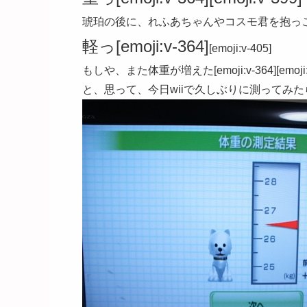
琥珀の後に、れふあちゃんやコスモ君を抱っ
軽っ[emoji:v-364]
[emoji:v-405]
もしや、また体重が増えた[emoji:v-364][emoji:v
と、思って、今日wiiで久しぶりに測ってみ