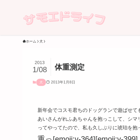
ホーム
犬
2013
体重測定
1/08
2013年1月8日
犬
新年会でコスモ君ちのドッグランで遊ばせて
あいさんがれふあちゃんを抱っこして、シマ
ってやってたので、私も久しぶりに琥珀を抱
重っ[emoji:v-364][emoji:v-399]