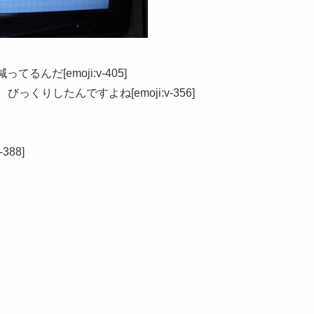
んだ[emoji:v-405]
くりしたんですよね[emoji:v-356]
88]