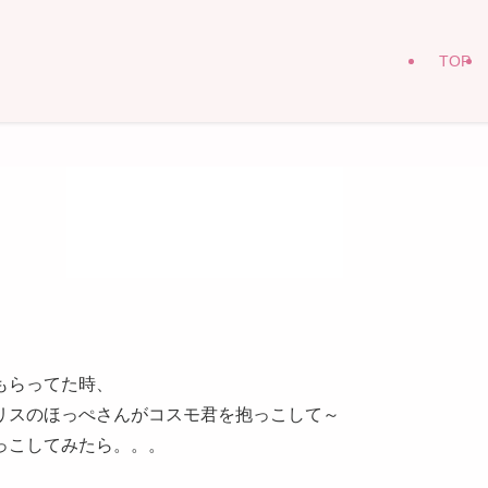
TOP
もらってた時、
リスのほっぺさんがコスモ君を抱っこして～
っこしてみたら。。。