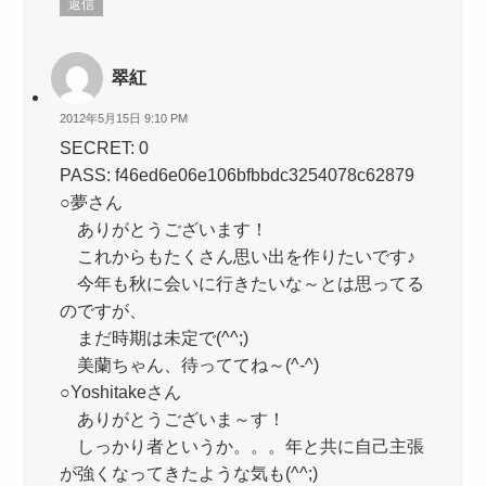
返信
翠紅
2012年5月15日 9:10 PM
SECRET: 0
PASS: f46ed6e06e106bfbbdc3254078c62879
○夢さん
ありがとうございます！
これからもたくさん思い出を作りたいです♪
今年も秋に会いに行きたいな～とは思ってる
のですが、
まだ時期は未定で(^^;)
美蘭ちゃん、待っててね～(^-^)
○Yoshitakeさん
ありがとうございま～す！
しっかり者というか。。。年と共に自己主張
が強くなってきたような気も(^^;)