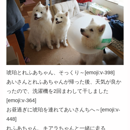
琥珀とれふあちゃん、そっくり～[emoji:v-398]
あいさんとれふあちゃんが帰った後、天気が良か
ったので、洗濯機を2回まわして干しました
[emoji:v-364]
お昼過ぎに琥珀を連れてあいさんちへ～[emoji:v-
448]
れふあちゃん、キアラちゃんと一緒に走る