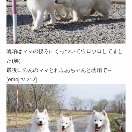
琥珀はママの後ろにくっついてウロウロしてまし
た(笑)
最後にのんのママとれふあちゃんと琥珀で～
[emoji:v-212]