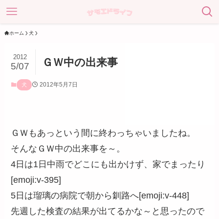
ホーム
犬
2012
ＧＷ中の出来事
5/07
2012年5月7日
犬
ＧＷもあっという間に終わっちゃいましたね。
そんなＧＷ中の出来事を～。
4日は1日中雨でどこにも出かけず、家でまったり
[emoji:v-395]
5日は瑠璃の病院で朝から釧路へ[emoji:v-448]
先週した検査の結果が出てるかな～と思ったので