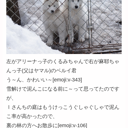
左がアリーナっ子のくるみちゃんで右が麻耶ちゃ
んっ子(父はヤマル)のベルイ君
う～ん、かわいい～[emoji:v-343]
雪解けで泥んこになる前に～って思ってたのです
が、
Ⅰさんちの庭はもうけっこうぐしゃぐしゃで泥ん
こ率が高かったので、
裏の林の方へお散歩に[emoji:v-106]