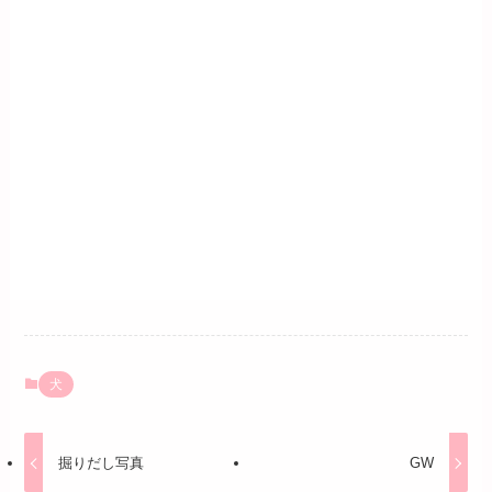
犬
掘りだし写真
GW