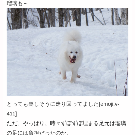
瑠璃も～
とっても楽しそうに走り回ってました[emoji:v-
411]
ただ、やっぱり、時々ずぼずぼ埋まる足元は瑠璃
の足には負担だったのか、