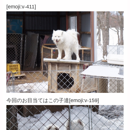
[emoji:v-411]
今回のお目当てはこの子達[emoji:v-159]