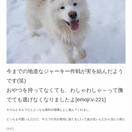
今までの地道なジャーキー作戦が実を結んだよう
です(笑)
おやつを持ってなくても、わしゃわしゃ～って撫
でても逃げなくなりましたよ[emoji:v-221]
ヤマルとキエフだとどっちも琥珀や瑠璃とよく遊んでくれるし、
どっちも可愛いんだけど、キエフの方が琥珀に似てるし(って血が近いんだから当たり前だ
けど)、