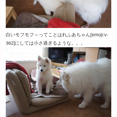
白いモフモフ～ってことはれふあちゃん[emoji:v-
362]にしては小さ過ぎるような。。。