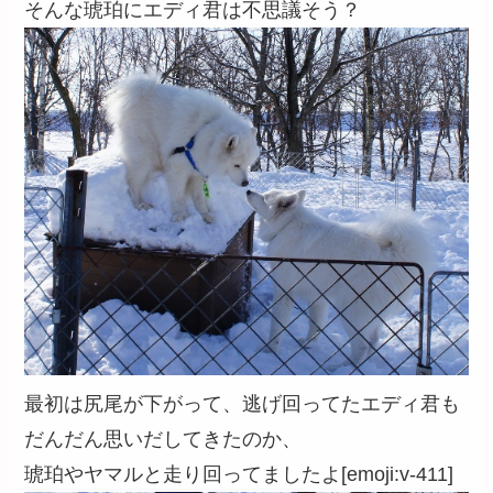
そんな琥珀にエディ君は不思議そう？
最初は尻尾が下がって、逃げ回ってたエディ君も
だんだん思いだしてきたのか、
琥珀やヤマルと走り回ってましたよ[emoji:v-411]