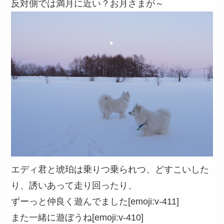
反対側では満月に近い？お月さまが～
エディ君と琥珀は乗りつ乗られつ、どすこいした
り、誘いあって走り回ったり、
ずーっと仲良く遊んでました[emoji:v-411]
また一緒に遊ぼうね[emoji:v-410]