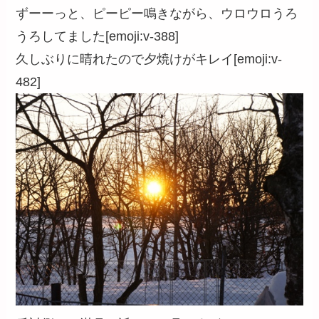
ずーーっと、ピーピー鳴きながら、ウロウロうろ
うろしてました[emoji:v-388]
久しぶりに晴れたので夕焼けがキレイ[emoji:v-
482]