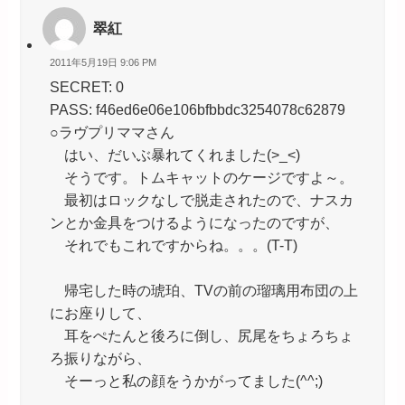
翠紅
2011年5月19日 9:06 PM
SECRET: 0
PASS: f46ed6e06e106bfbbdc3254078c62879
○ラヴプリママさん
はい、だいぶ暴れてくれました(>_<)
そうです。トムキャットのケージですよ～。
最初はロックなしで脱走されたので、ナスカ
ンとか金具をつけるようになったのですが、
それでもこれですからね。。。(T-T)
帰宅した時の琥珀、TVの前の瑠璃用布団の上
にお座りして、
耳をぺたんと後ろに倒し、尻尾をちょろちょ
ろ振りながら、
そーっと私の顔をうかがってました(^^;)