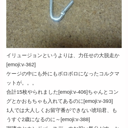
イリュージョンというよりは、力任せの大脱走か
[emoji:v-362]
ケージの中にも外にもボロボロになったコルクマ
ットが。。。
合計15枚やられました[emoji:v-406]ちゃんとコン
グとかおもちゃも入れてあるのに[emoji:v-393]
1人では大人しくお留守番ができない琥珀君、も
うすぐ2歳になるのに～[emoji:v-388]