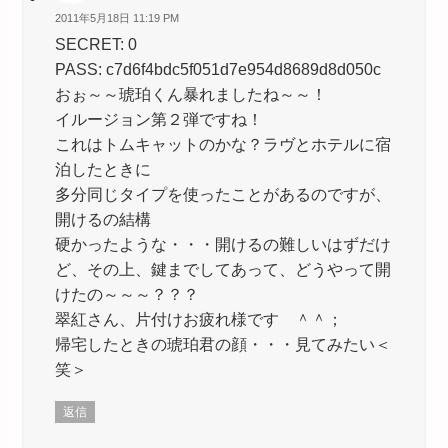
2011年5月18日 11:19 PM
SECRET: 0
PASS: c7d6f4bdc5f051d7e954d8689d8d050c
おぉ～～琥珀くん暴れましたね～～！
イルージョン第２弾ですね！
これはトムキャットのかな？ラヴとホテルに宿
泊したときに
多分同じタイプを使ったことがあるのですが、
開けるの結構
硬かったような・・・開けるの難しいはずだけ
ど、その上、鍵までしてあって、どうやって開
けたの～～～？？？
翠紅さん、片付けお疲れ様です ＾＾；
帰宅したときの琥珀君の顔・・・見てみたい＜
笑＞
返信