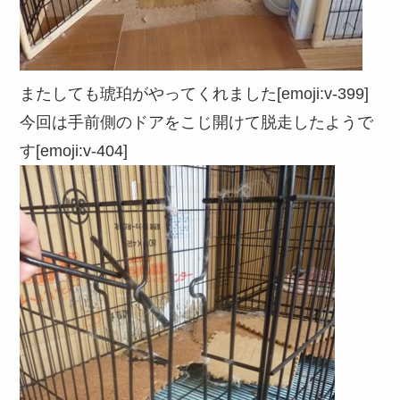
またしても琥珀がやってくれました[emoji:v-399]
今回は手前側のドアをこじ開けて脱走したようで
す[emoji:v-404]