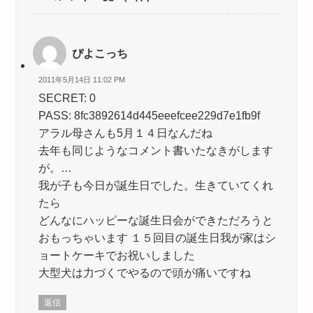
ぴよこっち
2011年5月14日 11:02 PM
SECRET: 0
PASS: 8fc3892614d445eeefcee229d7e1fb9f
アラル母さんも5月１４日なんだね
去年も同じようなコメント書いたなきがします
が。…
我が子も今日が誕生日でした。生きていてくれ
たら
どんなにハッピーな誕生日会ができただろうと
おもっちゃいます １５回目の誕生日我が家はシ
ョートケーキでお祝いしました
大型犬は力づくでやるので頭が痛いですね
返信