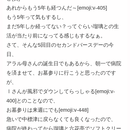
あれからもう5年も経つんだ～[emoji:v-405]
もう5年って気もするし、
まだ5年しか経ってない？ってぐらい瑠璃との生
活が当たり前になってる感じもするなぁ。
さて、そんな5回目のセカンドバースデーの今
日、
アラル母さんの誕生日でもあるから、朝一で病院
を済ませて、お墓参りに行こうと思ったのです
が、
Ⅰさんが風邪でダウンしてらっしゃる[emoji:v-
400]とのことなので、
お墓参りは来週にでも[emoji:v-448]
急いで中標津に戻らなくても良くなったので、
病院が終わってから瑠璃と六花亭でソフトクリー