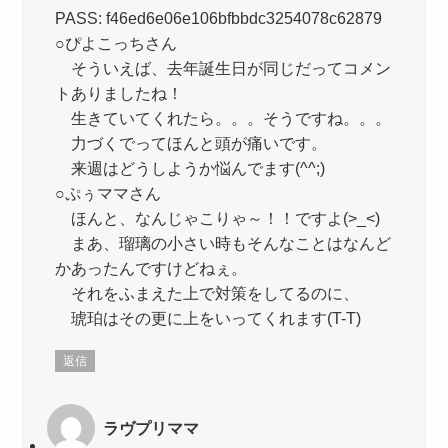
PASS: f46ed6e06e106bfbbdc3254078c62879
○ぴよこっちさん
そういえば、去年誕生日が同じだってコメン
トありましたね！
生きていてくれたら。。。そうですね。。。
力づくでってほんと頭が痛いです。
来週はどうしようか悩んでます(^^;)
○ぷぅママさん
ほんと、なんじゃこりゃ～！！ですよ(>_<)
まあ、瑠璃の小さい時もそんなことはなんど
かあったんですけどねぇ。
それをふまえた上で対策をしてるのに、
琥珀はその更に上をいってくれます(T-T)
返信
ラヴプリママ