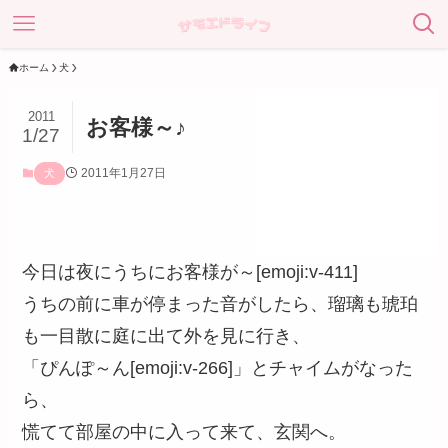
ホーム
犬
2011
お客様～♪
1/27
2011年1月27日
犬
今日は夜にうちにお客様が～[emoji:v-411]
うちの前に車が停まった音がしたら、瑠璃も琥珀
も一目散に庭に出て外を見に行き、
「ぴんぽ～ん[emoji:v-266]」とチャイムがなった
ら、
慌てて部屋の中に入って来て、玄関へ。