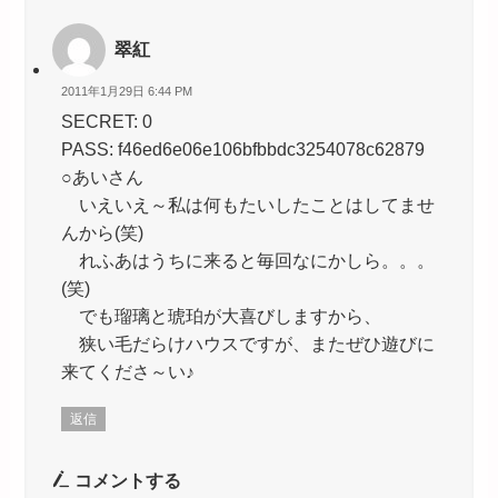
翠紅
2011年1月29日 6:44 PM
SECRET: 0
PASS: f46ed6e06e106bfbbdc3254078c62879
○あいさん
いえいえ～私は何もたいしたことはしてませ
んから(笑)
れふあはうちに来ると毎回なにかしら。。。
(笑)
でも瑠璃と琥珀が大喜びしますから、
狭い毛だらけハウスですが、またぜひ遊びに
来てくださ～い♪
返信
コメントする