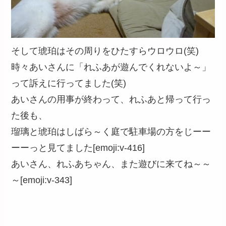
そして琥珀はその周りをひたすらウロウロ(笑)
時々あいさんに「れふあが遊んでくれないよ～」
って訴えに行ってました(笑)
あいさんの用事が終わって、れふあと帰って行っ
た後も、
瑠璃と琥珀はしばら～く庭で駐車場の方をじーー
ーーっと見てました[emoji:v-416]
あいさん、れふあちゃん、また遊びに来てね～～
～[emoji:v-343]