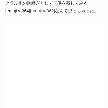
アラル系の跡継ぎとして子供を残してみる
[emoji:v-364][emoji:v-362]なんて思っちゃった。