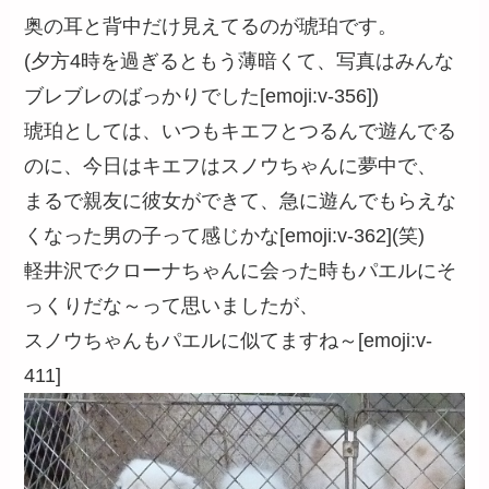
奥の耳と背中だけ見えてるのが琥珀です。
(夕方4時を過ぎるともう薄暗くて、写真はみんな
ブレブレのばっかりでした[emoji:v-356])
琥珀としては、いつもキエフとつるんで遊んでる
のに、今日はキエフはスノウちゃんに夢中で、
まるで親友に彼女ができて、急に遊んでもらえな
くなった男の子って感じかな[emoji:v-362](笑)
軽井沢でクローナちゃんに会った時もパエルにそ
っくりだな～って思いましたが、
スノウちゃんもパエルに似てますね～[emoji:v-
411]