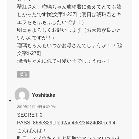
翠紅さん、瑠璃ちゃん琥珀君に会えてとても嬉
しかったです[絵文字:i-237]（明日は琥珀君とキ
エフをもふもふしたいです！）
明日もよろしくお願いします（お天気が良いと
いいんですが！）
瑠璃ちゃんもいつかお母さんでしょうか！？[絵
文字:i-278]
瑠璃ちゃんに似て可愛い子でしょうね～！
返信
Yoshitake
2010年11月14日 9:39 PM
SECRET: 0
PASS: 868e3291ffed2ad43e23f424d80cc9f4
こんばんは！
昨日、スノウちゃんと同胎のマシュマロちゃん