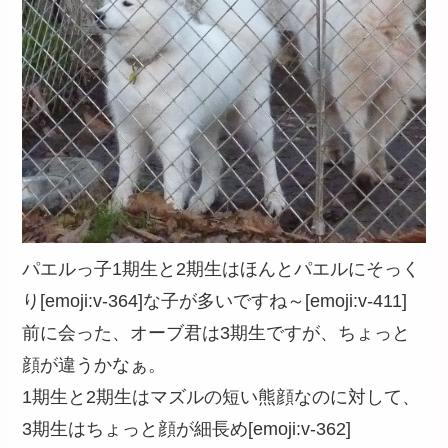
パエルっ子1期生と2期生はほんとパエルにそっく
り[emoji:v-364]な子が多いですね～[emoji:v-411]
前に会った、オーブ君は3期生ですが、ちょっと
顔が違うかなぁ。
1期生と2期生はマズルの短い熊顔なのに対して、
3期生はちょっと顔が細長め[emoji:v-362]