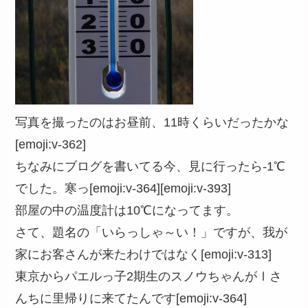
写真を撮ったのはお昼前、11時くらいだったかな
[emoji:v-362]
ちなみにブログを書いてる今、見に行ったら-1℃
でした。寒っ[emoji:v-364][emoji:v-393]
部屋の中の温度計は10℃になってます。
さて、題名の「いらっしゃ～い！」ですが、我が
家にお客さんが来たわけではなく[emoji:v-313]
東京からパエルっ子2期生のスノウちゃんがⅠさ
んちに里帰りに来てたんです[emoji:v-364]