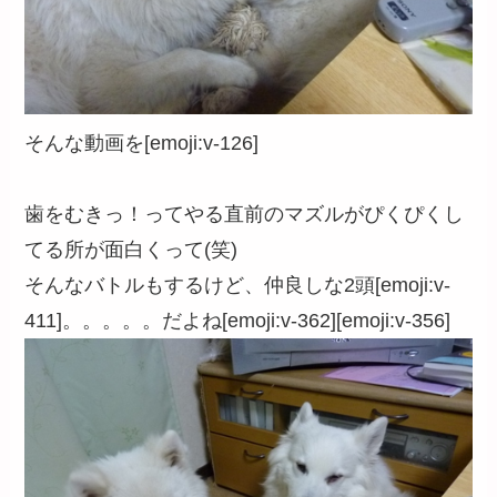
そんな動画を[emoji:v-126]
歯をむきっ！ってやる直前のマズルがぴくぴくし
てる所が面白くって(笑)
そんなバトルもするけど、仲良しな2頭[emoji:v-
411]。。。。。だよね[emoji:v-362][emoji:v-356]