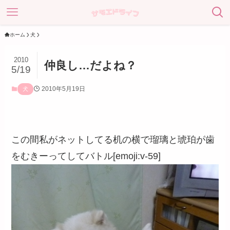
ホーム
犬
2010
仲良し…だよね？
5/19
2010年5月19日
犬
この間私がネットしてる机の横で瑠璃と琥珀が歯
をむきーってしてバトル[emoji:v-59]