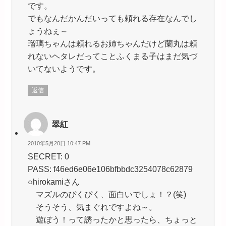
です。
でもなんだかんだいっても頼れる存在なんでし
ょうねぇ～
瑠璃ちゃんは頼れるお姉ちゃんだけど蘭丸は頼
れないヘタレだってことふくまる子はまだ気づ
いてないようです。
返信
翠紅
2010年5月20日 10:47 PM
SECRET: 0
PASS: f46ed6e06e106bfbbdc3254078c62879
○hirokamiさん
マズルのぴくぴく、面白いでしょ！？(笑)
そうそう、気まぐれですよね～。
遊ぼう！って誘ったかと思ったら、ちょっと