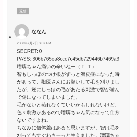
返信
ななん
2008年7月7日 3:07 PM
SECRET: 0
PASS: 306b765ea8ccc7c45db729446b7469a3
瑠璃ちゃん痛いの辛いねー（Ｔ-Ｔ）
智もしっぽのつけ根がずっと濃皮症になった時
があって、獣医さんにお願いして毛を刈りまし
たが、逆にしっぽの毛があたる刺激で智が噛ん
で傷になってしまいました。
毛がないと蒸れなくていいかもしれないけど、
色々刺激があるので瑠璃ちゃん気になって仕方
ないですよね。
ちなみに個体差はあると思いますが、智は毛を
刈ってもすぐわさーっと生えました。瑠璃ちゃ