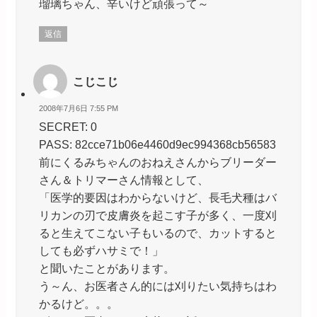
瑠璃ちゃん、辛いけど頑張って～
返信
こじこじ
2008年7月6日 7:55 PM
SECRET: 0
PASS: 82cce71b06e4460d9ec994368cb56583
前にくるみちゃんのおねえさんからブリーダー
さん＆トリマーさん情報として、
「医学的要因はわからないけど、長毛犬種はバ
リカンの刃で皮膚炎を起こす子が多く、一度刈
ると生えてこない子もいるので、カットすると
しても必ずハサミで！」
と聞いたことがあります。
う～ん、お医者さん的には刈りたい気持ちはわ
かるけど。。。