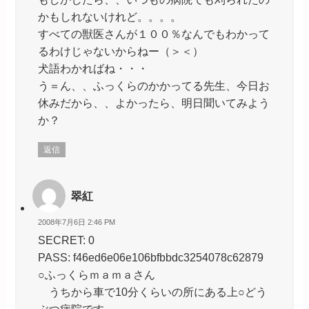
かもしれないけれど。。。。
すべての獣医さんが１００％なんでもわかって
るわけじゃないからねー（＞＜）
犬語わかればね・・・
う＝ん、、ふっくらのかかってる先生、今日お
休みだから、、よかったら、明日聞いてみよう
か？
返信
翠紅
2008年7月6日 2:46 PM
SECRET: 0
PASS: f46ed6e06e106bfbbdc3254078c62879
○ふっくらｍａｍａさん
うちから車で10分くらいの所にある上○どう