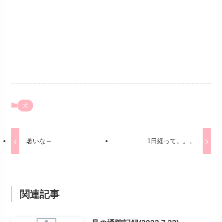
犬
暑いな～
1日経って。。。
関連記事