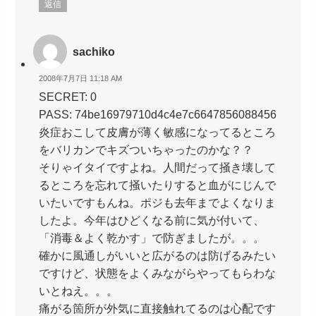
返信
sachiko
2008年7月7日 11:18 AM
SECRET: 0
PASS: 74be16979710d4c4e7c6647856088456
炎症おこして皮膚が薄く敏感になってるところ
をバリカンでキズついちゃったのかな？？
そりゃイタイですよね。人間だって掻き壊して
るところを忘れて掻いたりすると血がにじんで
いたいですもんね。ポジも去年までよくなりま
したよ。今年はひどくなる前に気が付いて、
「消毒＆よく乾かす」で防ぎましたが。。。
確かに風通しがいいと広がるのは防げるみたい
ですけど、状態をよくみながらやってもらわな
いとねえ。。。
痛がる箇所が外気に直接触れてるのは心配です