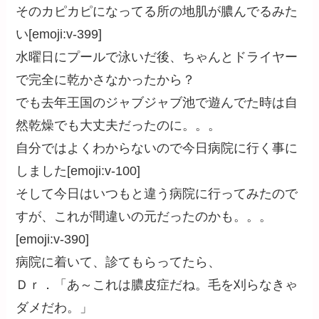
そのカピカピになってる所の地肌が膿んでるみた
い[emoji:v-399]
水曜日にプールで泳いだ後、ちゃんとドライヤー
で完全に乾かさなかったから？
でも去年王国のジャブジャブ池で遊んでた時は自
然乾燥でも大丈夫だったのに。。。
自分ではよくわからないので今日病院に行く事に
しました[emoji:v-100]
そして今日はいつもと違う病院に行ってみたので
すが、これが間違いの元だったのかも。。。
[emoji:v-390]
病院に着いて、診てもらってたら、
Ｄｒ．「あ～これは膿皮症だね。毛を刈らなきゃ
ダメだわ。」