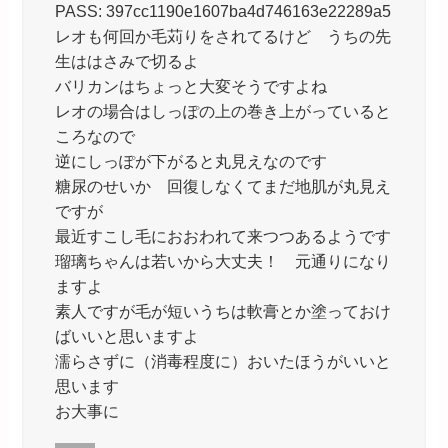
PASS: 397cc1190e1607ba4d746163e22289a5
レオも何回か毛苅りをされてるけど うちの先
生ははさみで切るよ
バリカンはちょっと大変そうですよね
レオの場合はしっぽの上の巻き上がっていると
ころなので
逆にしっぽが下がると丸見えなのです
糖尿のせいか 回復しなくてまだ地肌が丸見え
ですが
最近すこし毛におおわれて来つつあるようです
瑠璃ちゃんは若いから大丈夫！ 元通りになり
ますよ
素人ですが毛が短いうちは軟膏とか塗っておけ
ばいいと思いますよ
濡らさずに（消毒程度に）おいたほうがいいと
思います
お大事に