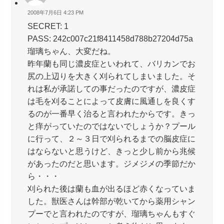
2008年7月6日 4:23 PM
SECRET: 1
PASS: 242c007c21f8411458d788b27204d75a
瑠璃ちゃん、大変だね。
昨年蘭も同じ濃皮症といわれて、バリカンでお
尻の上辺りを大きく刈られてしまいました。そ
れは私が承諾しての事だったのですが、濃皮症
は毛を刈ることによって皮膚に風通しを良くす
るのが一番早く治ると言われたからです。きっ
と痒がっていたのではないでしょうか？プール
に行って、２～３日で刈られるまでの脳皮症に
はならないと思うけど、きっと少し前から兆候
があったのだと思います。ジメジメの季節だか
ら・・・
刈られた後は蘭も血が出るほど赤くなっていま
した。獣医さんは幹部が乾いてから薬用シャン
プーでと言われたのですが、瑠璃ちゃんもすぐ