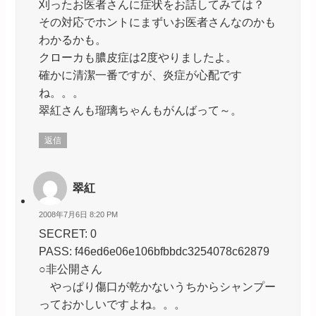
刈ったお医者さんに症状をお話してみては？
その対応でホントにまずいお医者さんなのかも
わかるかも。
クローカも膿皮症は2度やりましたよ。
確かに清潔一番ですが、炎症が心配です
ね。。。
翠紅さんも瑠璃ちゃんもがんばって～。
返信
翠紅
2008年7月6日 8:20 PM
SECRET: 0
PASS: f46ed6e06e106bfbbdc3254078c62879
○非公開さん
やっぱり傷口が乾かないうちからシャンプー
っておかしいですよね。。。