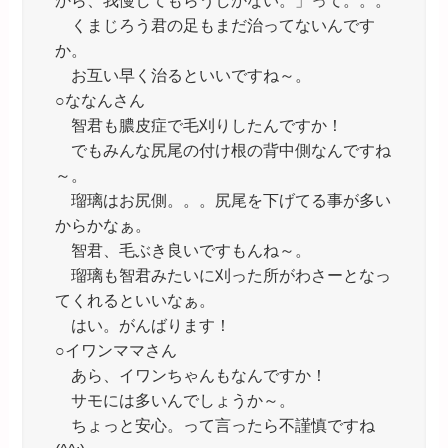
から、我慢してもらうしかない。」って。。。
くまじろう君の足もまだ治ってないんです
か。
お互い早く治るといいですね～。
○ななんさん
智君も膿皮症で毛刈りしたんですか！
でもみんな尻尾の付け根の背中側なんですね
～。
瑠璃はお尻側。。。尻尾を下げてる事が多い
からかなぁ。
智君、毛ぶき良いですもんね～。
瑠璃も智君みたいに刈った所がわさーとなっ
てくれるといいなぁ。
はい。がんばります！
○イワンママさん
あら、イワンちゃんもなんですか！
サモには多いんでしょうか～。
ちょっと安心。って言ったら不謹慎ですね