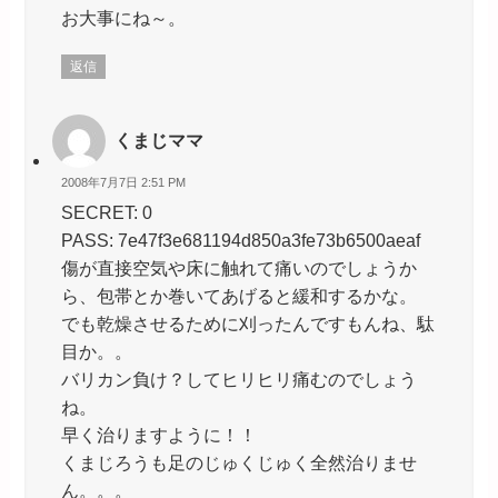
お大事にね～。
返信
くまじママ
2008年7月7日 2:51 PM
SECRET: 0
PASS: 7e47f3e681194d850a3fe73b6500aeaf
傷が直接空気や床に触れて痛いのでしょうか
ら、包帯とか巻いてあげると緩和するかな。
でも乾燥させるために刈ったんですもんね、駄
目か。。
バリカン負け？してヒリヒリ痛むのでしょう
ね。
早く治りますように！！
くまじろうも足のじゅくじゅく全然治りませ
ん。。。