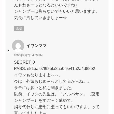
んもわさーっとなるといいですね♪
シャンプーは焦らないでもいいと思いますよ。
気長に治していきましょー☆
返信
イワンママ
2008年7月7日 4:59 PM
SECRET: 0
PASS: e81aafe7f92bfa2aa0f9e41a2a4d88e2
イワンもなりますよ～～。
今は、外気もじめ～っとしてるからね。。
サモには多いと私も聞きました。
以前、イワンの先生は、「ノルバサン」（薬用
シャンプー）をすご～く薄めて、
消毒代わりに患部に塗ってもいいですよ、って
言ってましたよ～。