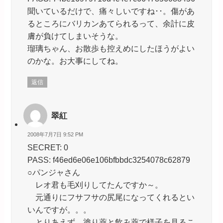
聞いているだけで、痛々しいですね･･。傷があ
るところにバリカンあてられるって、余計に皮
膚が負けてしまいそうな。
瑠璃ちゃん、お散歩も控えめにしたほうがよい
のかな。お大事にしてね。
返信
翠紅
2008年7月7日 9:52 PM
SECRET: 0
PASS: f46ed6e06e106bfbbdc3254078c62879
○パンジャさん
レオ君も毛刈りしてたんですか～。
元通りにフサフサの尻尾になってくれるとい
いんですが。。。
とりあえず、塗り薬と飲み薬で様子を見るこ