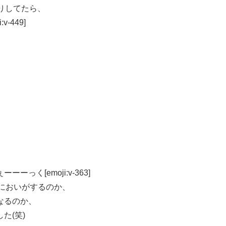
りしてたら、
-449]
く[emoji:v-363]
においがするのか、
なるのか、
た(笑)