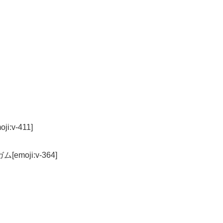
v-411]
oji:v-364]