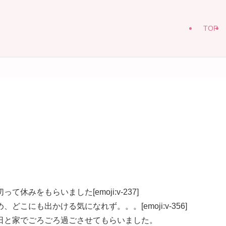
TOP
みをもらいました[emoji:v-237]
こにも出かける気になれず。。。[emoji:v-356]
日と家でごろごろ過ごさせてもらいました。