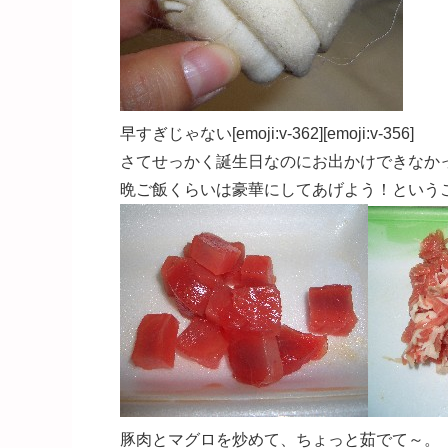
早すぎじゃない[emoji:v-362][emoji:v-356]
さてせっかく誕生日なのにお出かけできなか
晩ご飯くらいは豪華にしてあげよう！ということで～[
豚肉とマグロを炒めて、ちょっと茹でて～。