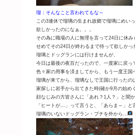
瑠：そんなこと言われてもな～
この3連休で瑠璃の生まれ故郷で瑠璃にめい
欲しかったのになぁ。。。
その為に職場の人に無理を言って24日に休み
せめてその24日が終わるまで待って欲しかっ
瑠璃とドッグランには行けませんが、
今日は最後の夜百だったので、一度家に戻っ
色々家の用事を済ましてから、もう一度王国
瑠璃が来てから、瑠璃なしで王国に行ったの
家探しに岩手から出てきた時(確か9月の始め
顔なじみの方皆さんに「あれ？1人？」と聞
「ヒートが…」って言うと、「あらま～」と言
瑠璃のいないドッグラン・プチを外から…