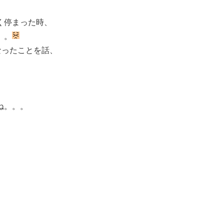
く停まった時、
。。
なったことを話、
ね。。。