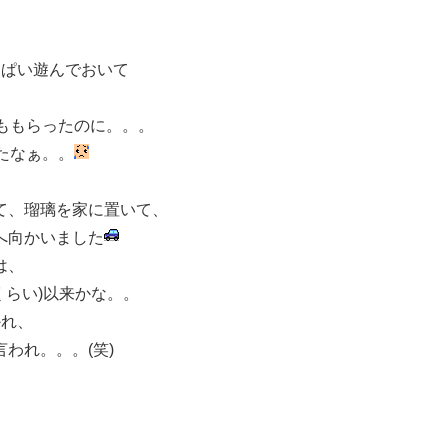
っぱい遊んでおいて
ももらったのに。。。
たなぁ。。
て、瑠璃を家に置いて、
へ向かいました
は、
くらい)以来かな。。
かれ、
われ。。。(笑)