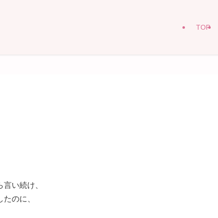
TOP
ら言い続け、
したのに、