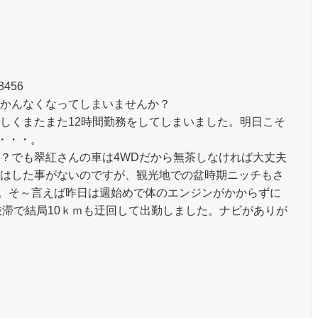
8456
かんなくなってしまいませんか？
しくまたまた12時間勤務をしてしまいました。明日こそ
.・・・。
？でも翠紅さんの車は4WDだから無茶しなければ大丈夫
はした事がないのですが、観光地での盆時期ニッチもさ
。そ～言えば昨日は週始めで体のエンジンがかからずに
渋滞で結局10ｋｍも迂回して出勤しました。ナビがありが