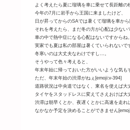
よく考えたら夏に瑠璃を車に乗せて長距離の移動って
今年の7月に岩手から王国に来ましたけど、
日が昇ってからのSAでは暑くて瑠璃を車か
それを考えたら、まだ冬の方が心配は少ない
車の中で熱中症になる心配はないですからね
実家でも夏は私の部屋は暑くていられないです
冬寒いのは大丈夫なわけですし…。
そうやって色々考えると、
年末年始に帰っておいた方がいいような気も
ただ、年末年始の渋滞がねぇ[emoji:v-394]
道路状況は中央道ではなく、東名を使えば大
タイヤをスタッドレスに変えてさえおけば大
渋滞は朝早くとか、夜遅くとかに高速を走れば大丈夫
なかなか予定を決めることができません[emoji:v