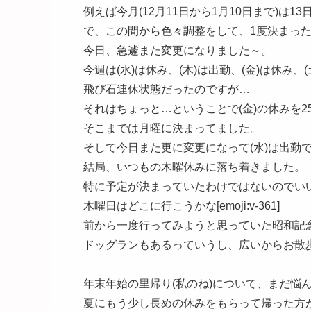
例えば今月(12月11日から1月10日まで)は1
で、この間から色々調整をして、1度決まっ
今日、急遽また変更になりました～。
今週は(水)は休み、(木)は出勤、(金)は休み、
飛び石連休状態だったのですが…
それはちょっと…ということで(金)の休みを25日にず
そこまでは月曜に決まってました。
そして今日また更に変更になって(水)は出勤で
結局、いつもの木曜休みに落ち着きました。
特に予定が決まっていたわけではないのでい
木曜日はどこに行こうかな[emoji:v-361]
前から一度行ってみようと思っていた昭和記
ドッグランもあるっていうし、広いからお散
年末年始の里帰り(私のね)について、まだ悩
夏にもう少し長めの休みをもらって帰った方