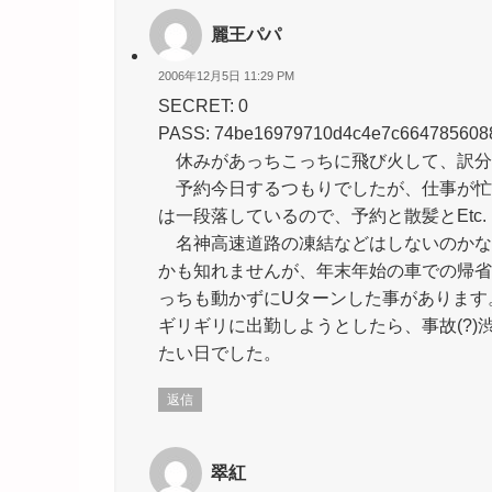
麗王パパ
2006年12月5日 11:29 PM
SECRET: 0
PASS: 74be16979710d4c4e7c664785608
休みがあっちこっちに飛び火して、訳分
予約今日するつもりでしたが、仕事が忙
は一段落しているので、予約と散髪とEtc
名神高速道路の凍結などはしないのかな
かも知れませんが、年末年始の車での帰省
っちも動かずにUターンした事があります
ギリギリに出勤しようとしたら、事故(?)
たい日でした。
返信
翠紅