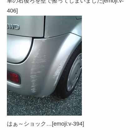
車の右後ろを壁で擦ってしまいました[emoji:v-
406]
はぁ～ショック…[emoji:v-394]