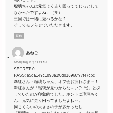
瑠璃ちゃんは元気よく走り回っててじっとして
なかったですよね。（笑）
王国では一緒に遊べるかな？
そしてモフらせていただきます。
返信
あねご
2006年10月11日 12:23 AM
SECRET: 0
PASS: a5da149c1893a1f0db16968f77f47cbc
翠紅さん・瑠璃ちゃん、オフ会お疲れさま～！
翠紅さんが「瑠璃が見つからな～い(^_^;)」と探
していたのが印象的でした。ホントに瑠璃ちゃ
ん、元気に走り回ってましたよね～。
同じくらいの大きさの子が多かったし…