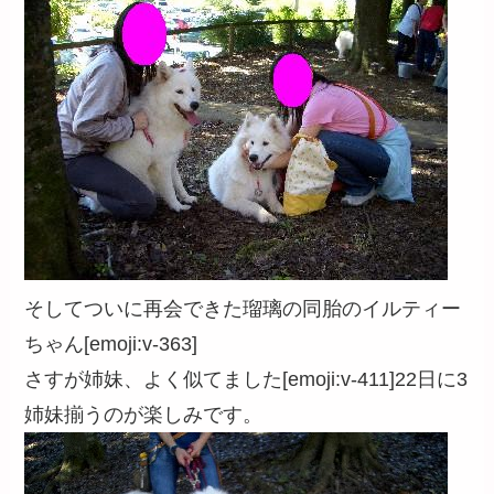
そしてついに再会できた瑠璃の同胎のイルティー
ちゃん[emoji:v-363]
さすが姉妹、よく似てました[emoji:v-411]22日に3
姉妹揃うのが楽しみです。