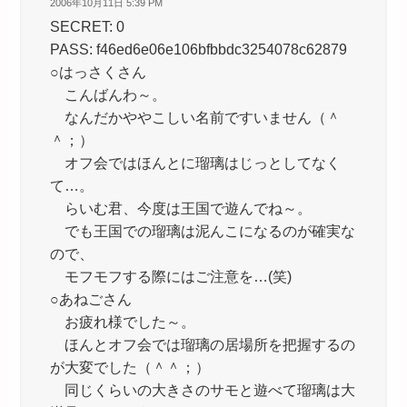
2006年10月11日 5:39 PM
SECRET: 0
PASS: f46ed6e06e106bfbbdc3254078c62879
○はっさくさん
こんばんわ～。
なんだかややこしい名前ですいません（＾
＾；）
オフ会ではほんとに瑠璃はじっとしてなく
て…。
らいむ君、今度は王国で遊んでね～。
でも王国での瑠璃は泥んこになるのが確実な
ので、
モフモフする際にはご注意を…(笑)
○あねごさん
お疲れ様でした～。
ほんとオフ会では瑠璃の居場所を把握するの
が大変でした（＾＾；）
同じくらいの大きさのサモと遊べて瑠璃は大