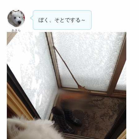
ぼく、そとでする～
あきら