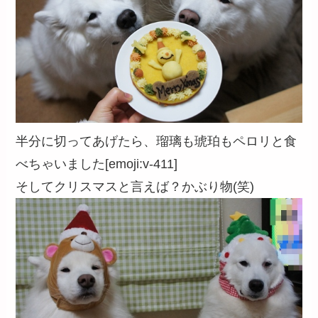
半分に切ってあげたら、瑠璃も琥珀もペロリと食
べちゃいました[emoji:v-411]
そしてクリスマスと言えば？かぶり物(笑)