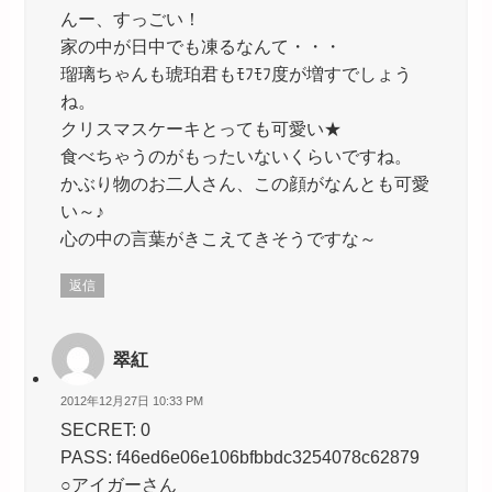
んー、すっごい！
家の中が日中でも凍るなんて・・・
瑠璃ちゃんも琥珀君もﾓﾌﾓﾌ度が増すでしょう
ね。
クリスマスケーキとっても可愛い★
食べちゃうのがもったいないくらいですね。
かぶり物のお二人さん、この顔がなんとも可愛
い～♪
心の中の言葉がきこえてきそうですな～
返信
翠紅
2012年12月27日 10:33 PM
SECRET: 0
PASS: f46ed6e06e106bfbbdc3254078c62879
○アイガーさん