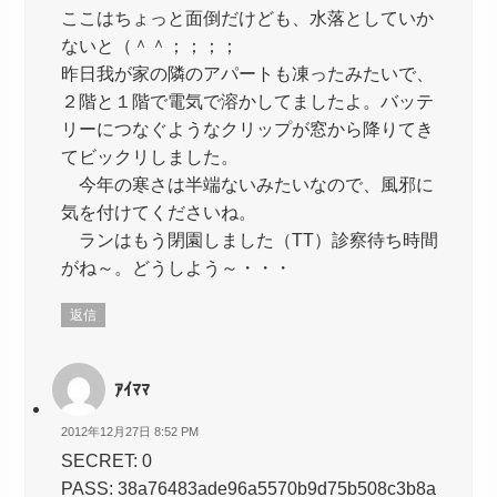
ここはちょっと面倒だけども、水落としていか
ないと（＾＾；；；；
昨日我が家の隣のアパートも凍ったみたいで、
２階と１階で電気で溶かしてましたよ。バッテ
リーにつなぐようなクリップが窓から降りてき
てビックリしました。
今年の寒さは半端ないみたいなので、風邪に
気を付けてくださいね。
ランはもう閉園しました（TT）診察待ち時間
がね～。どうしよう～・・・
返信
ｱｲﾏﾏ
2012年12月27日 8:52 PM
SECRET: 0
PASS: 38a76483ade96a5570b9d75b508c3b8a