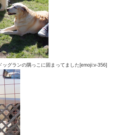
ンの隅っこに固まってました[emoji:v-356]