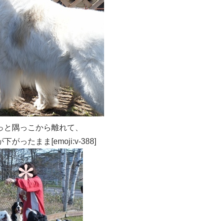
っと隅っこから離れて、
まま[emoji:v-388]