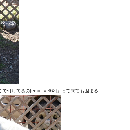
てるの[emoji:v-362]」って来ても固まる