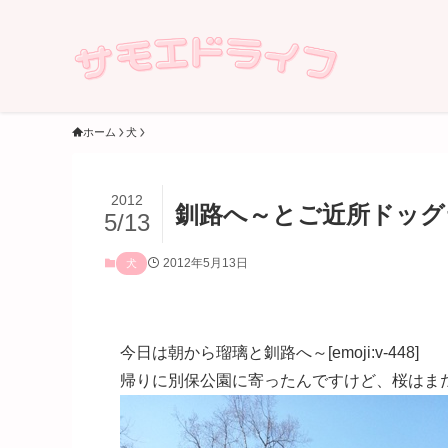
ホーム
犬
2012
釧路へ～とご近所ドッグ
5/13
2012年5月13日
犬
今日は朝から瑠璃と釧路へ～[emoji:v-448]
帰りに別保公園に寄ったんですけど、桜はまだ全然でし