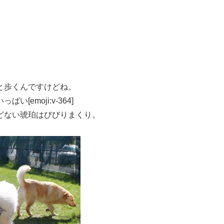
と歩くんですけどね。
emoji:v-364]
どない琥珀はびびりまくり。