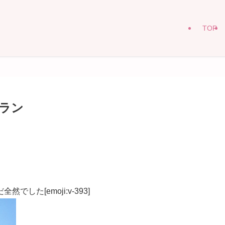
TOP
ラン
た[emoji:v-393]