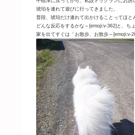
中標津に戻ってから、私設ドッグランにお誘
琥珀を連れて遊びに行ってきました。
普段、琥珀だけ連れて出かけることってほと
どんな反応をするかな～[emoji:v-362]と、
家を出てすぐは「お散歩、お散歩～[emoji:v