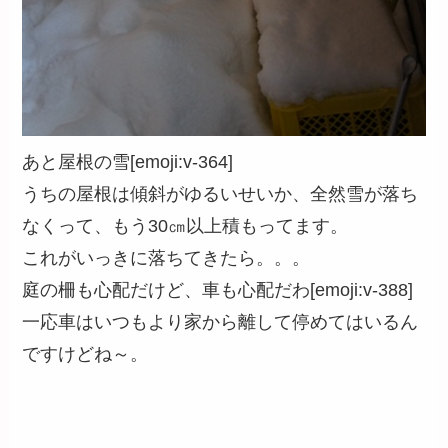
あと屋根の雪[emoji:v-364]
うちの屋根は傾斜がゆるいせいか、全然雪が落ち
なくって、もう30㎝以上積もってます。
これがいっきに落ちてきたら。。。
庭の柵も心配だけど、車も心配だわ[emoji:v-388]
一応車はいつもより家から離して停めてはいるん
ですけどね～。