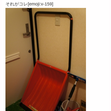
それがコレ[emoji:v-159]