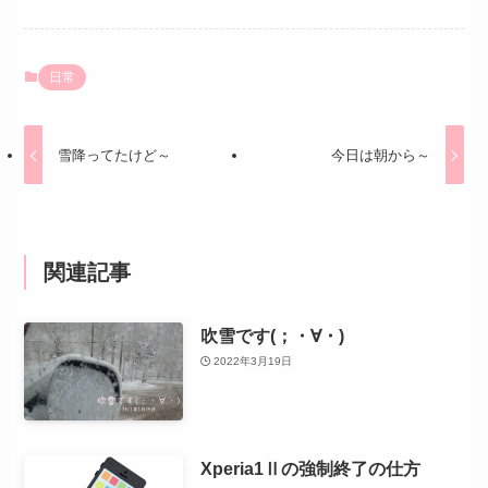
日常
雪降ってたけど～
今日は朝から～
関連記事
吹雪です(；・∀・)
2022年3月19日
Xperia1Ⅱの強制終了の仕方