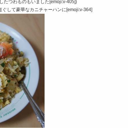
ものもいました[emoji:v-405])
豪華なカニチャーハンに[emoji:v-364]