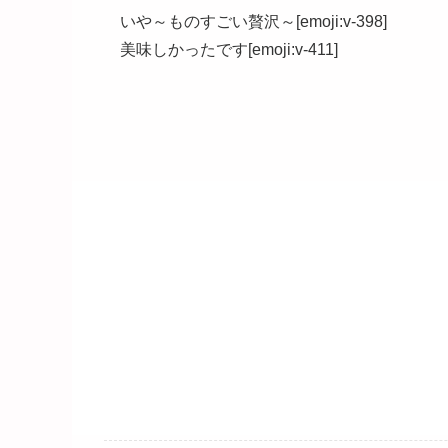
いや～ものすごい贅沢～[emoji:v-398]
美味しかったです[emoji:v-411]