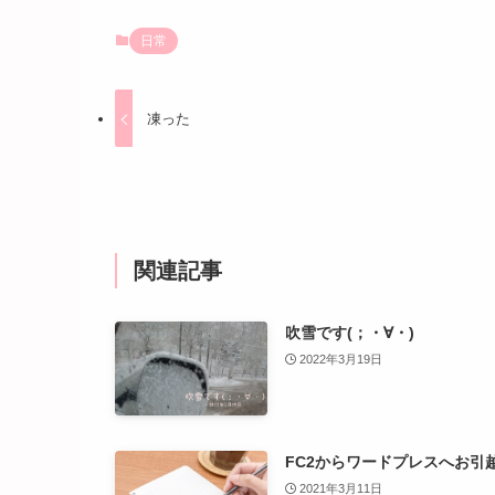
日常
凍った
関連記事
吹雪です(；・∀・)
2022年3月19日
FC2からワードプレスへお引
2021年3月11日