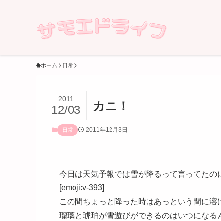
ホーム
日常
2011
カニ！
12/03
2011年12月3日
日常
今日は天気予報では雪が降るって言ってたの
[emoji:v-393]
この間ちょっと降った時はあっという間に溶
瑠璃と琥珀が雪遊びができるのはいつになる