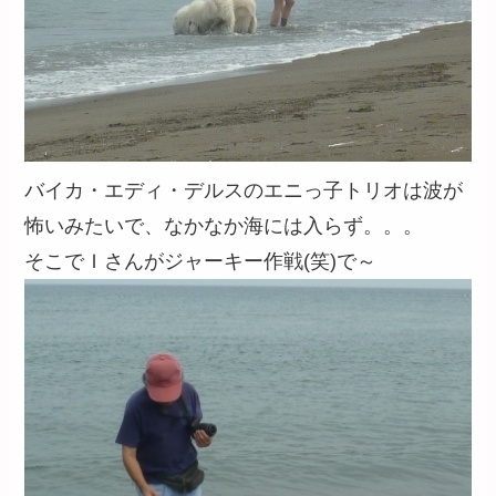
バイカ・エディ・デルスのエニっ子トリオは波が
怖いみたいで、なかなか海には入らず。。。
そこでＩさんがジャーキー作戦(笑)で～