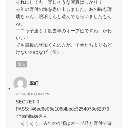
それにしても、楽しそうな写真ばっかり！
去年の野付の海を思い出しました。あの時も瑠
璃ちゃん、琥珀くんと遊んでもらいましたもん
ね。
エニっ子達も丁度去年のオーブ位ですね、かわ
いい！
でも最後の琥珀くんの方が、子犬たちよりあど
けないのはなぜ（笑）。
返信
翠紅
2011年8月15日 8:42 PM
SECRET: 0
PASS: f46ed6e06e106bfbbdc3254078c62879
○Yoshitakeさん
そうそう、去年の今頃はオーブ君と野付で遊