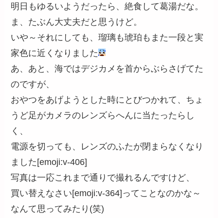
明日もゆるいようだったら、絶食して葛湯だな。
ま、たぶん大丈夫だと思うけど。
いや～それにしても、瑠璃も琥珀もまた一段と実
家色に近くなりました
あ、あと、海ではデジカメを首からぶらさげてた
のですが、
おやつをあげようとした時にとびつかれて、ちょ
うど足がカメラのレンズらへんに当たったらし
く、
電源を切っても、レンズのふたが閉まらなくなり
ました[emoji:v-406]
写真は一応これまで通りで撮れるんですけど、
買い替えなさい[emoji:v-364]ってことなのかな～
なんて思ってみたり(笑)