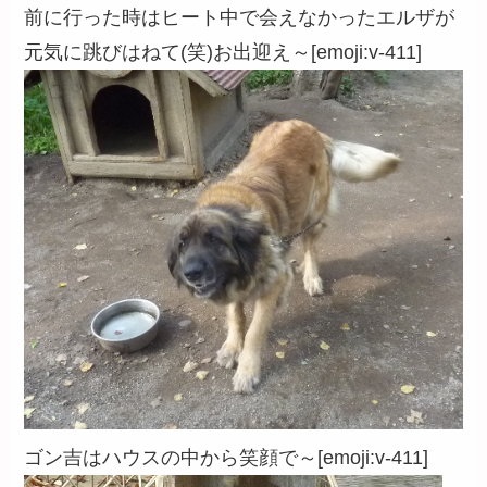
前に行った時はヒート中で会えなかったエルザが
元気に跳びはねて(笑)お出迎え～[emoji:v-411]
ゴン吉はハウスの中から笑顔で～[emoji:v-411]