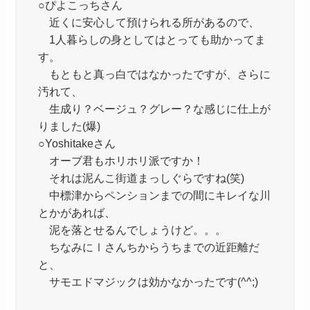
○ぴよこっちさん
近くに安心して預けられる所があるので、
1人暮らしの身としてはとっても助かってま
す。
もともと真っ白ではなかったですが、さらに
汚れて、
生成り？ベージュ？グレー？な感じに仕上が
りました(爆)
○Yoshitakeさん
オーブ君もホリホリ派ですか！
それは泥んこ街道まっしぐらですね(笑)
中標津からペンションまでの間にキレイな川
とかがあれば、
泥を落とせるんでしょうけど。。。
ちなみにⅠさんちからうちまでの近距離だ
と、
サモエドマジックは効かなかったです(^^;)