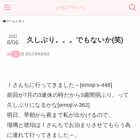
ホーム
犬
2011
久しぶり。。。でもないか(笑)
8/06
2011年8月6日
犬
Ⅰさんちに行ってきました～[emoji:v-448]
前回が7月の3連休の時だから3週間弱ぶり。って
久しぶりになるかな[emoji:v-362]
明日、早朝から夜まで私が出かけるので、
瑠璃と琥珀はⅠさんちでお泊まりさせてもらう為
に連れて行ってきました～。