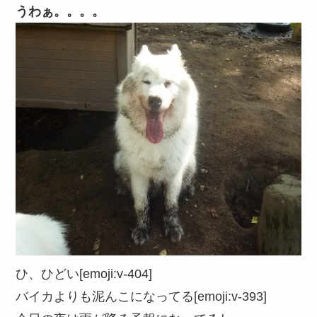
うわぁ。。。。
ひ、ひどい[emoji:v-404]
バイカよりも泥んこになってる[emoji:v-393]