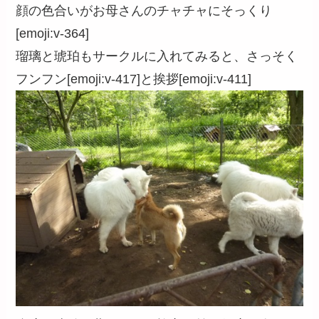
顔の色合いがお母さんのチャチャにそっくり
[emoji:v-364]
瑠璃と琥珀もサークルに入れてみると、さっそく
フンフン[emoji:v-417]と挨拶[emoji:v-411]