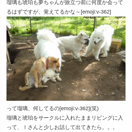
瑠璃も琥珀も夢ちゃんが旅立つ前に何度か会って
るはずですが、覚えてるかな～[emoji:v-362]
って瑠璃、何してるの[emoji:v-362](笑)
瑠璃と琥珀をサークルに入れたままリビングに入
って、Ⅰさんと少しお話して出てきたら。。。