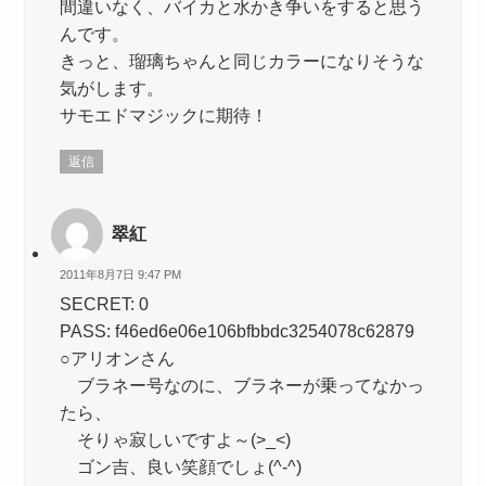
間違いなく、バイカと水かき争いをすると思う
んです。
きっと、瑠璃ちゃんと同じカラーになりそうな
気がします。
サモエドマジックに期待！
返信
翠紅
2011年8月7日 9:47 PM
SECRET: 0
PASS: f46ed6e06e106bfbbdc3254078c62879
○アリオンさん
ブラネー号なのに、ブラネーが乗ってなかっ
たら、
そりゃ寂しいですよ～(>_<)
ゴン吉、良い笑顔でしょ(^-^)