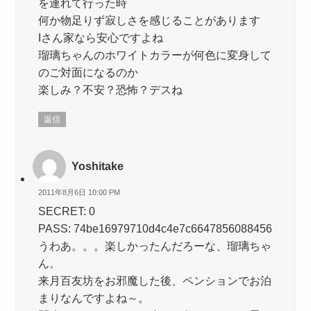
を連れて行った時
何か物足りず寂しさを感じることがあります
Iさん家なら安心ですよね
瑠璃ちゃんのホワイトカラーが何色に変身して
のご対面になるのか
楽しみ？不安？恐怖？デスね
返信
Yoshitake
2011年8月6日 10:00 PM
SECRET: 0
PASS: 74be16979710d4c4e7c6647856088456
うわあ。。。楽しかったんだろーな、瑠璃ちゃ
ん。
来月百友坊をお邪魔した後、ペンションでお泊
まりなんですよね～。