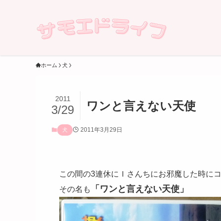
ホーム
犬
2011
ワンと言えない天使
3/29
2011年3月29日
犬
この間の3連休にＩさんちにお邪魔した時に
「ワンと言えない天使」
その名も