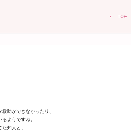
TOP
か救助ができなかったり、
いるようですね。
てた知人と、