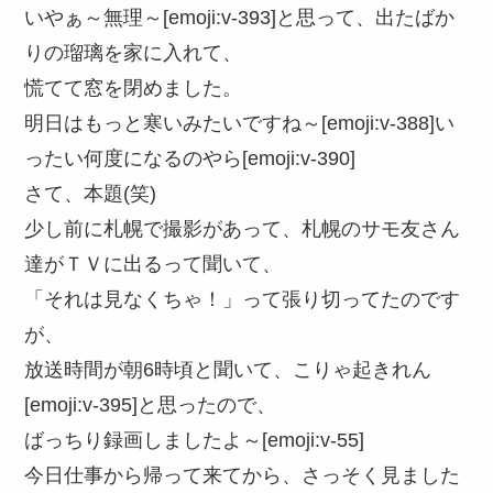
いやぁ～無理～[emoji:v-393]と思って、出たばか
りの瑠璃を家に入れて、
慌てて窓を閉めました。
明日はもっと寒いみたいですね～[emoji:v-388]い
ったい何度になるのやら[emoji:v-390]
さて、本題(笑)
少し前に札幌で撮影があって、札幌のサモ友さん
達がＴＶに出るって聞いて、
「それは見なくちゃ！」って張り切ってたのです
が、
放送時間が朝6時頃と聞いて、こりゃ起きれん
[emoji:v-395]と思ったので、
ばっちり録画しましたよ～[emoji:v-55]
今日仕事から帰って来てから、さっそく見ました