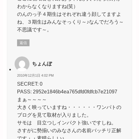
わからなくなりますね(笑）
のんのっ子４期生はそれぞれ違う顔してますよ
ね、３期生はみんなそっくり～♪なんでだろう～
不思議です～。
返信
ちょんぼ
2010年12月1日 4:02 PM
SECRET: 0
PASS: 2952e1846b4ea765dfd0fdfcb7e21097
まぁ～～～～
大きく映っていますね・・・・・・ワンパトの
ブログを見て取材が入りました。
サモは 目立つしインパクト強いですしね。
さすがに勢揃いのみなさんの名前バッチリ正解
です・・素晴らしい♪