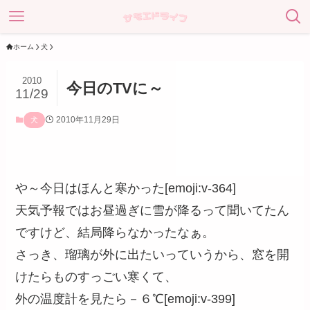
ホーム
犬
2010
今日のTVに～
11/29
2010年11月29日
犬
や～今日はほんと寒かった[emoji:v-364]
天気予報ではお昼過ぎに雪が降るって聞いてたん
ですけど、結局降らなかったなぁ。
さっき、瑠璃が外に出たいっていうから、窓を開
けたらものすっごい寒くて、
外の温度計を見たら
－６℃
[emoji:v-399]