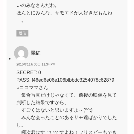
いのみなさんだわ。
ほんとにみんな、サモエドが大好きだもんね
ー。
返信
翠紅
2010年11月30日 11:34 PM
SECRET: 0
PASS: f46ed6e06e106bfbbdc3254078c62879
○ココママさん
集合写真だけじゃなくて、前後の映像を見て
判断した結果ですから、
すごくはないと思いますよ～(^^;)
みんな会ったことのあるサモ達ばかりでした
し。
権次君はすごいですよね！フリスビーもでき