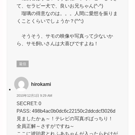
て、セラピー犬で、良いお兄ちゃん(^-^)
瑠璃の得意なのは。。。人間に愛想を振りま
くことくらいでしょうか？(^^;)
そうそう、サモの映像や写真って少ないか
ら、サモ飼いさんは大喜びですよね！
返信
hirokami
2010年12月1日 9:29 AM
SECRET: 0
PASS: 498b4ac0b0dc6c22150c2ddcdcf3026d
見ましたかぁ～！テレビの写真ボばっちり！
全員正解～さすがですね～
ここに琥珀君とれふあちゃんが入ったらわけが