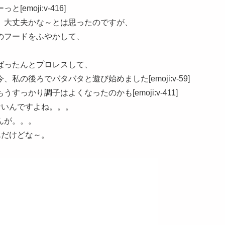
moji:v-416]
、大丈夫かな～とは思ったのですが、
のフードをふやかして、
ばったんとプロレスして、
の後ろでバタバタと遊び始めました[emoji:v-59]
かり調子はよくなったのかも[emoji:v-411]
ないんですよね。。。
んが。。。
んだけどな～。