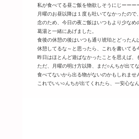
私が食べてる昼ご飯を物欲しそうにじーーーーっと[e
月曜のお昼以降は１度も吐いてなかったので
念のため、今日の夜ご飯はいつもより少なめ
葛湯と一緒にあげました。
食後の休憩の後はいつも通り琥珀とどったん
休憩してるな～と思ったら、これを書いてる今、私
昨日はほとんど遊ばなかったことを思えば、もうすっ
ただ、月曜の明け方以降、まだ○んちが出て
食べてないから出る物がないのかもしれませ
これでいい○んちが出てくれたら、一安心な