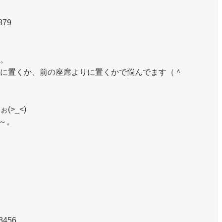
879
。
に置くか、前の座席よりに置くかで悩んでます（＾
>_<)
ね～。
8456