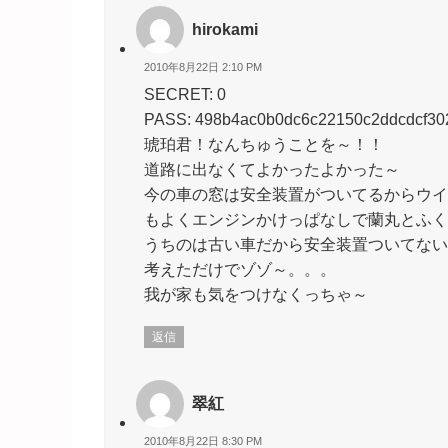
hirokami
2010年8月22日 2:10 PM
SECRET: 0
PASS: 498b4ac0b0dc6c22150c2ddcdcf30
琥珀君！なんちゅうことを～！！
道路に出なくてよかったよかった～
今の車の窓は安全装置がついてるからウイ
もよくエンジンかけっぱなしで蘭丸とふく
うちのは古い車だから安全装置ついてない
考えただけでゾゾ～。。。
我が家も気をつけなくっちゃ～
返信
翠紅
2010年8月22日 8:30 PM