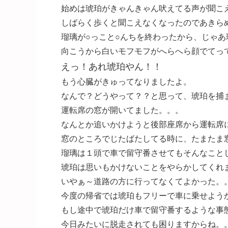
始めは琥珀がきゃんきゃん吠えてる声が聞こ
しばらく歩くと聞こえなくなったのであきら
瑠璃が○っこと○んちを終わったから、じゃ
向こうから白いモフモフがへらへら顔でてっ
えっ！あれ琥珀やん！！
もう心臓がきゅってなりましたよ。
なんで？どうやって？？と思って、琥珀を捕
運転席の窓が開いてました。。。
なんとか追いかけようと後部座席から運転席
窓のところでじたばたしてる時に、たまたま
瑠璃は１頭で車で留守番させてもそんなこと
琥珀は思いもかけないことをやらかしてくれ
いやぁ～道路の方に行ってなくてよかった。
今度の帰省では琥珀もフリーで車に乗せよう
もし途中で琥珀だけ車で留守番するような事
今日みたいに脱走されても困りますからね。