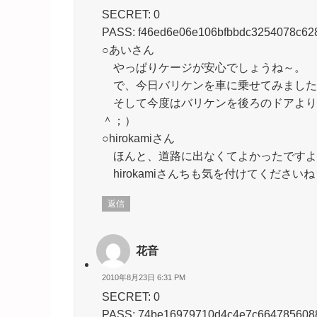
SECRET: 0
PASS: f46ed6e06e106bfbbdc3254078c62
○あいさん
やっぱりケージが安心でしょうね～。
で、今日バリケンを車に乗せてみました
そして今度はバリケンを後ろのドアより
＾；）
○hirokamiさん
ほんと、道路に出なくてよかったですよぉ(
hirokamiさんちも気を付けてください
返信
花音
2010年8月23日 6:31 PM
SECRET: 0
PASS: 74be16979710d4c4e7c664785608