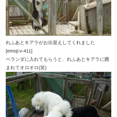
れふあとキアラがお出迎えしてくれました
[emoji:v-411]
ベランダに入れてもらうと、れふあとキアラに囲
まれてオロオロ(笑)