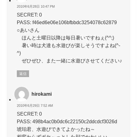
2010年6月28日 10:47 PM
SECRET: 0
PASS: f46ed6e06e106bfbbdc3254078c62879
○あいさん
ほんと土曜日以降は毎日暑いですねぇ(^^;)
暑い時は犬達も水遊びが楽しそうですよね(^-
^)
ぜひぜひ、また一緒に水遊びさせてください♪
返信
hirokami
2010年6月29日 7:52 AM
SECRET: 0
PASS: 498b4ac0b0dc6c22150c2ddcdcf3026d
琥珀君、水遊びできてよかったね～
相変わらずポケ～っとした顔でかわいい♪