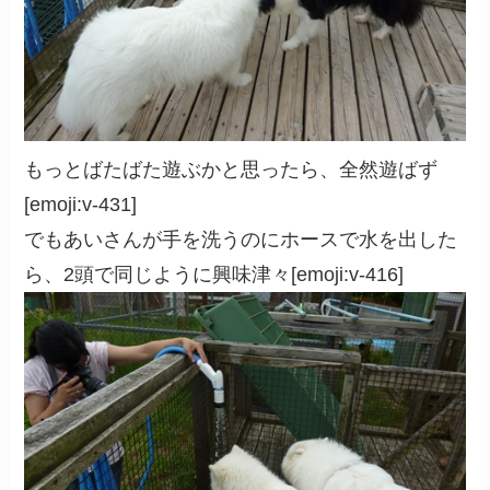
もっとばたばた遊ぶかと思ったら、全然遊ばず
[emoji:v-431]
でもあいさんが手を洗うのにホースで水を出した
ら、2頭で同じように興味津々[emoji:v-416]