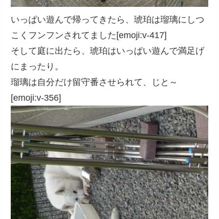
いっぱい遊んで帰ってきたら、琥珀は瑠璃にしつ
こくフンフンされてました[emoji:v-417]
そして庭に出たら、琥珀はいっぱい遊んで満足げ
にまったり。
瑠璃は自分だけ留守番させられて、じと～
[emoji:v-356]