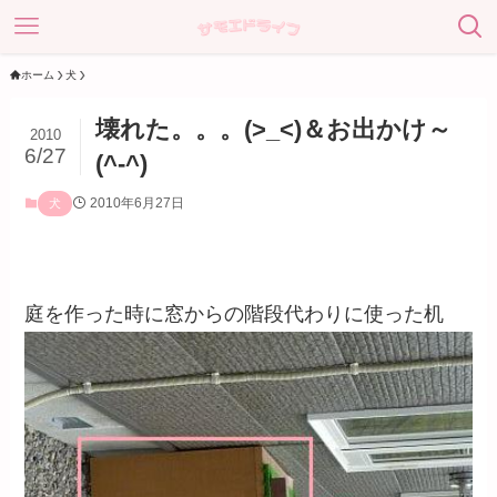
ホーム
犬
壊れた。。。(>_<)＆お出かけ～
2010
6/27
(^-^)
2010年6月27日
犬
庭を作った時に窓からの階段代わりに使った机