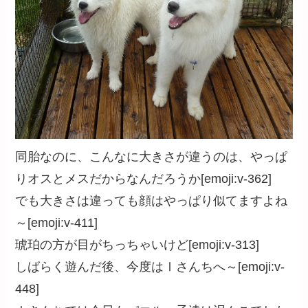
同胎なのに、こんなに大きさが違うのは、やっぱ
りオスとメスだからなんだろうか[emoji:v-362]
でも大きさは違っても顔はやっぱり似てますよね
～[emoji:v-411]
琥珀の方が目がちっちゃいけど[emoji:v-313]
しばらく遊んだ後、今度はⅠさんちへ～[emoji:v-
448]