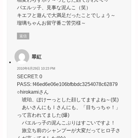
パエルッ子、見事な泥んこ（笑）
キエフと遊んで大満足だったことでしょう～
瑠璃ちゃんお留守番ご苦労様～
返信
翠紅
2010年6月29日 10:23 PM
SECRET: 0
PASS: f46ed6e06e106bfbbdc3254078c62879
○hirokamiさん
琥珀、ぽけーっとした顔してますよね～(笑)
あいさんにもⅠさんにも、「目ちっちゃ！」
って言われてました(爆)
パエルっ子の泥んこぶりはすごいですよ！
旅立ち前のシャンプーが大変だってヒロ子さ