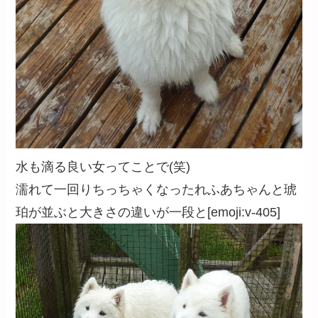
水も滴る良い女ってことで(笑)
濡れて一回りちっちゃくなったれふあちゃんと琥
珀が並ぶと大きさの違いが一段と[emoji:v-405]