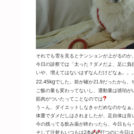
それでも雪を見るとテンションが上がるのか
今日の診察では「太った？ダメだよ、足に負
いや、増えてはないはずなんだけどなぁ。。
22.45kg
でした。前が確か21.9だったから
ご飯の量も変わってないし、運動量は琥珀が
筋肉がついたってことなのでは
う～ん、ダイエットしなきゃだめなのかなぁ
体重でダメだしはされましたが、足自体は良
今の残ってる飲み薬が終わったら、今日もら
そして注射もいつもは2本
打つのに今日は