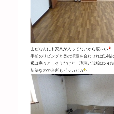
まだなんにも家具が入ってないから広～い
手前のリビングと奥の洋室を合わせれば14帖
私は寒々としそうだけど、瑠璃と琥珀はのびの
新築なので台所もピッカピカ