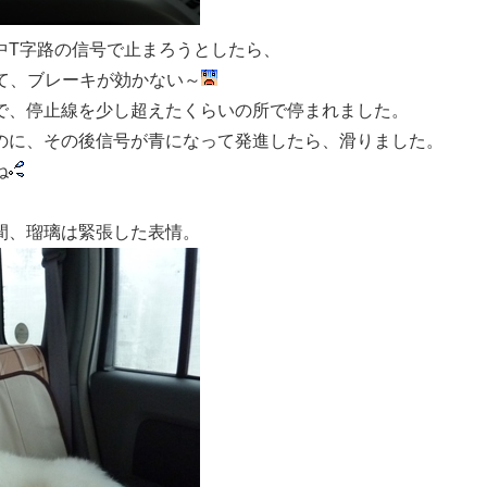
中T字路の信号で止まろうとしたら、
て、ブレーキが効かない～
で、停止線を少し超えたくらいの所で停まれました。
のに、その後信号が青になって発進したら、滑りました。
ね
間、瑠璃は緊張した表情。