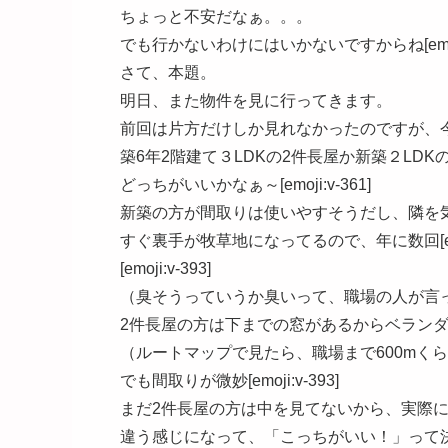
ちょっと不安だなぁ。。。
でも行かないわけにはいかないですからね[emoji:
さて、本題。
明日、また物件を見に行ってきます。
前回は片方だけしか見れなかったのですが、
築6年2階建て３LDKの2件長屋か新築２LDK
どっちがいいかなぁ～[emoji:v-361]
新築の方が間取りは使いやすそうだし、隣を
すぐ裏手が牧草地になってるので、年に数回[emoji:
[emoji:v-393]
（臭そうっていうか臭いって、職場の人が言ってた[e
2件長屋の方は下までの窓があるからベラン
（ルートマップで見たら、職場まで600mく
でも間取りが微妙[emoji:v-393]
まだ2件長屋の方は中を見てないから、実際
違う感じになって、「こっちがいい！」って