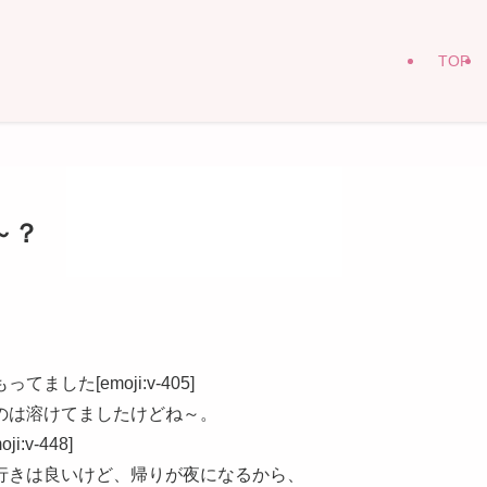
TOP
～？
た[emoji:v-405]
のは溶けてましたけどね～。
v-448]
行きは良いけど、帰りが夜になるから、