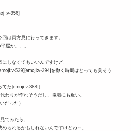
v-356]
今回は両方見に行ってきます。
の平屋か。。。
気にしなくてもいいんですけど、
v-529][emoji:v-294]を撒く時期はとっても臭そう
moji:v-388]）
ダ代わりが作れそうだし、職場にも近い。
らいだった）
に見てみたら、
決められるかもしれないんですけどね～。