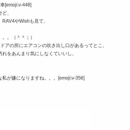
ji:v-448]
けど、
AV4やWishも見て、
。。。（＾＾；）
のドアの所にエアコンの吹き出し口があるってとこ。
汚れをあんまり気にしなくていいし、
。
になりますね。。。[emoji:v-356]