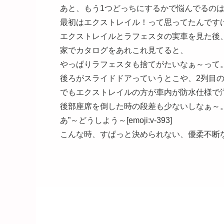
あと、もう1つどっちにするかで悩んでるのは車[emo
最初はエクストレイル！って思ってたんです
エクストレイルとラフェスタの実車を見た後、R
家でカタログをあれこれ見てると、
やっぱりラフェスタも捨てがたいなぁ～って
後ろがスライドドアっていうとこや、2列目
でもエクストレイルの方が車内が防水仕様で
後部座席を倒した時の段差も少ないしなぁ～
あ”～どうしよう～[emoji:v-393]
こんな時、すぱっと決められない、優柔不断な私が嫌