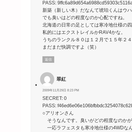
PASS: 9ffc6a89d654a6988cd59303c5116
新築（新しい木）だなんて琥珀くんはウハ
でも臭いはどの程度なのか心配ですね。
北海道の日常の足としては寒冷地仕様の四
私的にはエクストレイルかRAV4かな。
うちのランクル８０は１２月で１５年２４
まだまだ快調ですよ（笑）
返信
翠紅
2009年11月29日 8:23 PM
SECRET: 0
PASS: f46ed6e06e106bfbbdc3254078c62
○アリオンさん
そうなんです。臭いがどの程度なのかが
一応ラフェスタも寒冷地仕様の4WDな