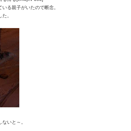
ている親子がいたので断念。
した。
しないと～。