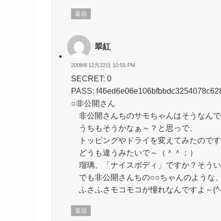
返信
翠紅
2008年12月22日 10:55 PM
SECRET: 0
PASS: f46ed6e06e106bfbbdc3254078c62
○非公開さん
非公開さんちのサモちゃんはそうなんで
うちもそうかなぁ～？と思っで、
トッピングやドライを変えてみたのです
どうも違うみたいで～（＾＾；）
瑠璃、「ナイスボディ」ですか？そうい
でも非公開さんちの○○ちゃんのような
ふさふさモコモコが憧れなんですよ～(^-
返信