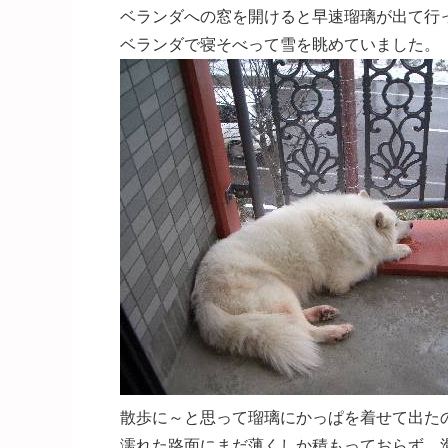
ベランダへの窓を開けると早速瑠璃が出て行
ベランダで寝そべって雪を眺めていました。
散歩に～と思って瑠璃にかっぱを着せて出た
濡れた路面にまだ薄くしか積もっておらず、滑る滑る[