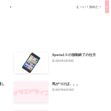
え～い！決めた！
Xperia1Ⅱの強制終了の仕方
2021年3月30日
越し
気がつけば。。。
2017年6月15日