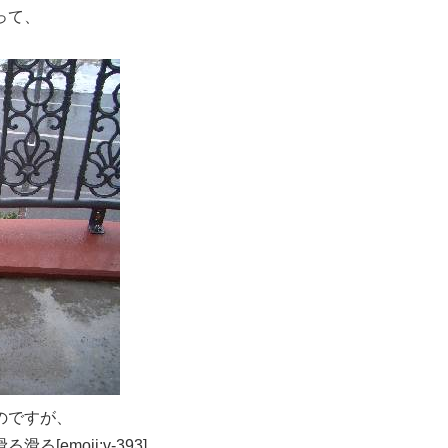
って、
のですが、
emoji:v-393]