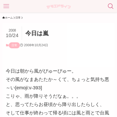
ホーム
日常
2008
今日は嵐
10/24
2008年10月24日
日常
今日は朝から風がびゅーびゅー。
その風がなまあたたか～くて、ちょっと気持ち悪
～い[emoji:v-393]
こりゃ、雨が降りそうだなぁ。。。
と、思ってたらお昼頃から降り出したらしく、
そして仕事が終わって帰る頃には風と雨とで台風