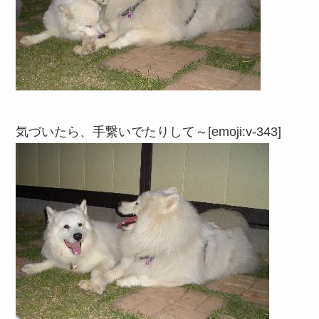
気づいたら、手繋いでたりして～[emoji:v-343]