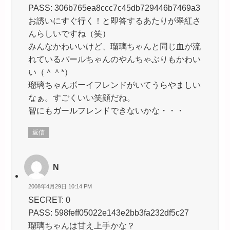
PASS: 306b765ea8ccc7c45db729446b7469a3
お誘いにすぐ行く！と即答するあたりが翠紅さ
んらしいですね（笑）
みんなかわいいけど、瑠璃ちゃんと同じ血が流
れているパールちゃんのやんちゃぶりもかわい
い（＾＾*）
瑠璃ちゃんボーイフレンドがいてうらやましい
なぁ。すごくいい笑顔だね。
智にもガールフレンドできないかな・・・
返信
N
2008年4月29日 10:14 PM
SECRET: 0
PASS: 598feff05022e143e2bb3fa232df5c27
瑠璃ちゃんは甘え上手かな？