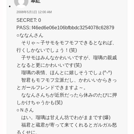
翠紅
2008年5月1日 12:00 AM
SECRET: 0
PASS: f46ed6e06e106bfbbdc3254078c62879
○ななんさん
そりゃ～子サモをモフモフできるとなれば、
行くしかないでしょう！(笑)
子サモはみんなかわいいですが、瑠璃の親戚
となると更にかわいいです(笑)
瑠璃の表情、ほんとに嬉しそうでしょ(^-^)
智君もモフモフ立派だし、かわいいからきっ
とガールフレンドできますよ～。
ななんさんちが近所だったら休みのたびに押
しかけちゃうかも(笑)
○Ｎさん
はい。瑠璃は甘えん坊でわがままです(爆)
福君と蔵君が寄って来てくれるとガルガル怒
るくせに、