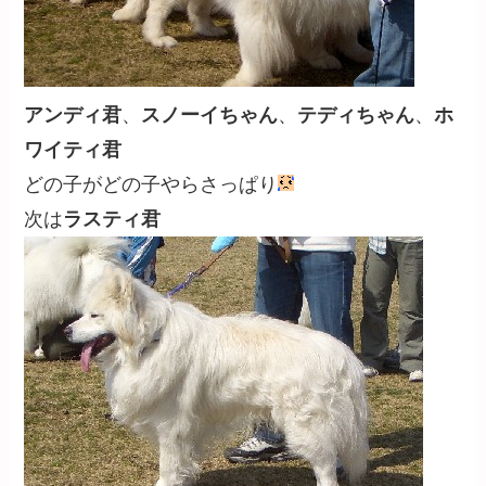
アンディ君
、
スノーイちゃん
、
テディちゃん
、
ホ
ワイティ君
どの子がどの子やらさっぱり
次は
ラスティ君