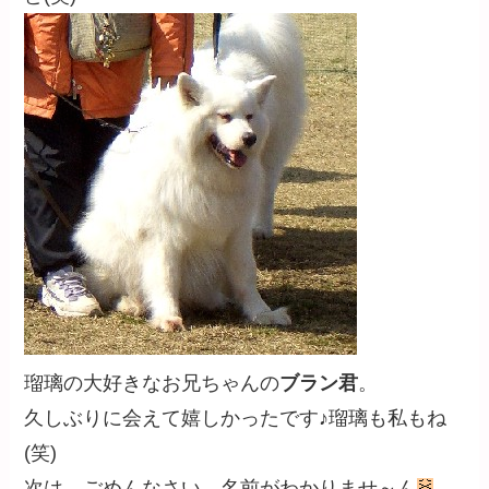
瑠璃の大好きなお兄ちゃんの
ブラン君
。
久しぶりに会えて嬉しかったです♪瑠璃も私もね
(笑)
次は…ごめんなさい。名前がわかりませ～ん