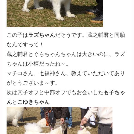
この子は
ラズちゃん
だそうです。蔵之輔君と同胎
なんですって！
蔵之輔君とぐらちゃんちゃんは大きいのに、ラズ
ちゃんは小柄だったね～。
マチコさん、七福神さん、教えていただいてあり
がとうございま～す。
次は穴子オフと中部オフでもお会いした
も子ちゃ
ん
と
こゆきちゃん