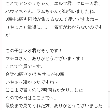
今日は久しぶりに会えて、とっても嬉しいみたい
で（って当たり前ですね）、
大喜びしているレアちゃんがとってもかわいかっ
た～
ポメラニアンのレモンちゃんがいるのですが、ま
ともな写真がありませんでした
レモンちゃん、瑠璃がしつこくサモパンチしてご
めんね
次は中部オフでもお会いした
エルフ君
エルフ君もクローカ君、ハウィちゃんと同胎で
す。
次は仲良し兄妹、
ブラン君
（左）と
ネージュちゃ
ん
（右）