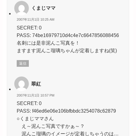
くまじママ
2007年11月1日 10:25 AM
SECRET: 0
PASS: 74be16979710d4c4e7c6647856088456
名刺には是非泥んこ写真を！
ますます泥んこ瑠璃ちゃんが定着しますね(笑)
返信
翠紅
2007年11月1日 10:57 PM
SECRET: 0
PASS: f46ed6e06e106bfbbdc3254078c62879
○くまじママさん
え～泥んこ写真ですかぁ～？
泥んこ瑠璃のイメージが定着しちゃうのは…