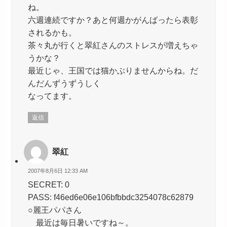
ね。
六週連続ですか？あと何週かがんばったら表彰
されるかも。
茶々丸が行くと翠紅さんのストレスが増えちゃ
うかな？
最近じゃ、王国では猫かぶりませんからね。だ
んだんずうずうしく
なってます。
返信
翠紅
2007年8月6日 12:33 AM
SECRET: 0
PASS: f46ed6e06e106bfbbdc3254078c62879
○麗王パパさん
最近は毎日暑いですね～。