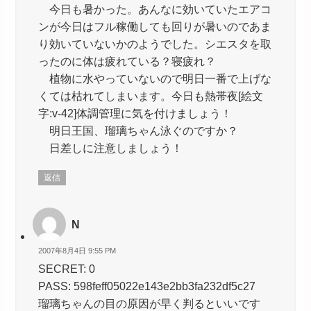
今日も暑かった。あんなに効いていたエアコ
ンが今日はフル稼働しても回りが暑いのであま
り効いていないかのようでした。シエスタを取
ったのに体は疲れている？寝疲れ？
植物に水やっていないので明日一番で上げな
くては枯れてしまいます。今日も熱帯夜[絵文
字:v-42]体調管理に気を付けましょう！
明日王国、瑠璃ちゃん泳ぐのですか？
日差しに注意しましょう！
返信
N
2007年8月4日 9:55 PM
SECRET: 0
PASS: 598feff05022e143e2bb3fa232df5c27
瑠璃ちゃんの目の原因が早く判るといいです