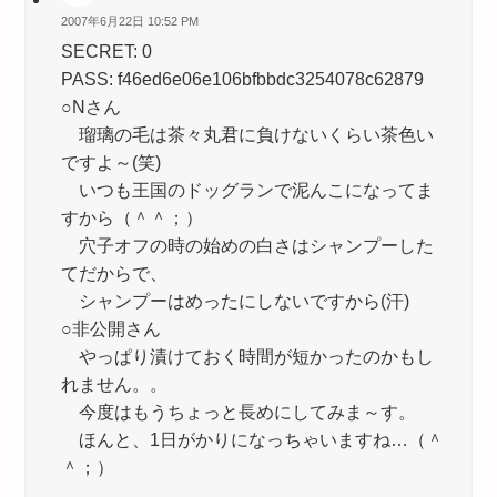
2007年6月22日 10:52 PM
SECRET: 0
PASS: f46ed6e06e106bfbbdc3254078c62879
○Nさん
瑠璃の毛は茶々丸君に負けないくらい茶色い
ですよ～(笑)
いつも王国のドッグランで泥んこになってま
すから（＾＾；）
穴子オフの時の始めの白さはシャンプーした
てだからで、
シャンプーはめったにしないですから(汗)
○非公開さん
やっぱり漬けておく時間が短かったのかもし
れません。。
今度はもうちょっと長めにしてみま～す。
ほんと、1日がかりになっちゃいますね…（＾
＾；）