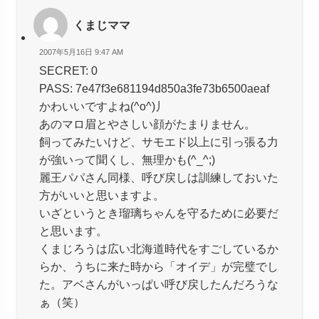
くまじママ
2007年5月16日 9:47 AM
SECRET: 0
PASS: 7e47f3e681194d850a3fe73b6500aeaf
かわいいですよね(^o^)丿
あのマロ眉とやさしい顔がたまりません。
飼ってみたいけど、サモエド以上に引っ張る力
が強いって聞くし、無理かも(^_^;)
麗王パパさん同様、呼び戻しは訓練しておいた
方がいいと思いますよ。
いざというとき瑠璃ちゃんを守るために必要だ
と思います。
くまじろうは広い北海道時代をすごしているか
らか、うちに来た時から「オイデ」が完璧でし
た。アベさんがいっぱい呼び戻したんだろうな
ぁ（笑）