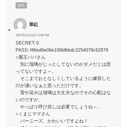
返信
翠紅
2007年5月16日 9:58 PM
SECRET: 0
PASS: f46ed6e06e106bfbbdc3254078c62879
○麗王パパさん
別に瑠璃がじっとしてないのがダメだとは思
ってないですよ～。
そこまでおとなしくしているように練習した
のが凄いなぁと思っただけです。
雷や花火は瑠璃は大丈夫なのでその心配はな
いのですが、
やっぱり呼び戻しは必要でしょうね～。
○くまじママさん
バーニーズ、かわいいですよね！