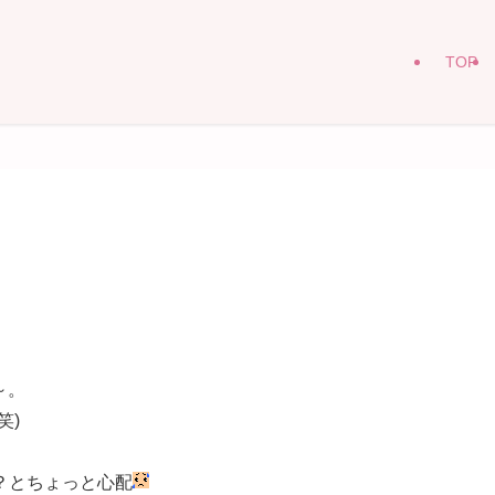
TOP
～。
笑)
？とちょっと心配