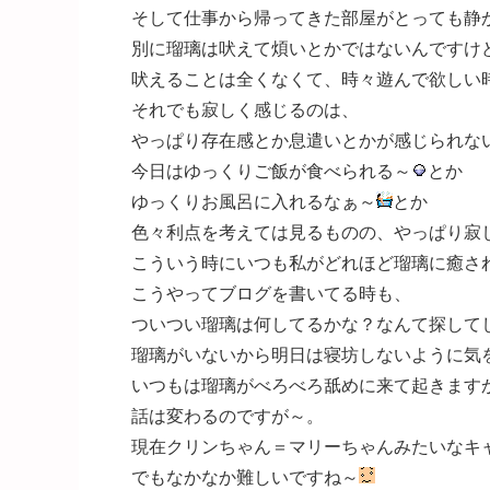
そして仕事から帰ってきた部屋がとっても静
別に瑠璃は吠えて煩いとかではないんですけ
吠えることは全くなくて、時々遊んで欲しい
それでも寂しく感じるのは、
やっぱり存在感とか息遣いとかが感じられな
今日はゆっくりご飯が食べられる～
とか
ゆっくりお風呂に入れるなぁ～
とか
色々利点を考えては見るものの、やっぱり寂
こういう時にいつも私がどれほど瑠璃に癒さ
こうやってブログを書いてる時も、
ついつい瑠璃は何してるかな？なんて探してしま
瑠璃がいないから明日は寝坊しないように気
いつもは瑠璃がべろべろ舐めに来て起きますか
話は変わるのですが～。
現在クリンちゃん＝マリーちゃんみたいなキャ
でもなかなか難しいですね～