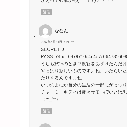
かえって心配かも(^^ゞだけど・・・
返信
ななん
2007年3月24日 9:44 PM
SECRET: 0
PASS: 74be16979710d4c4e7c664785608
うちも旅行のとき２度智をあずけたんだけ
やっぱり寂しいものですよね。いたらいた
たりするんですよね。
いつのまにか自分の生活の一部にがっつり
チャーミーキティは常々サモっぽいとは思
（*^_^*）
返信