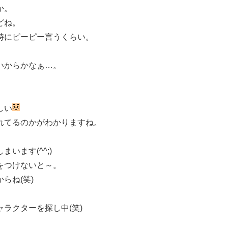
か。
どね。
時にピーピー言うくらい。
いからかなぁ…。
しい
れてるのかがわかりますね。
います(^^;)
をつけないと～。
らね(笑)
ラクターを探し中(笑)