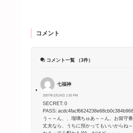
コメント
コメント一覧
（3件）
七福神
2007年3月24日 1:50 PM
SECRET: 0
PASS: acdc4facf6624238e68cb0c384b968
う～～ん、、瑠璃ちゅあ～～ん。お留守番
丈夫なら、うちに預かってもいいからね～