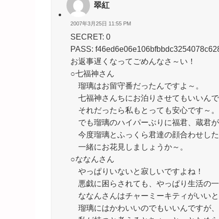
翠紅
2007年3月25日 11:55 PM
SECRET: 0
PASS: f46ed6e06e106bfbbdc3254078c62
お返事遅くなってごめんなさ～い！
○七福神さん
瑠璃はお留守番だったんですよ～。
七福神さんちにお泊りさせてもいいんで
それだったら私もとっても安心です～。
でも瑠璃のハイパーぶりに福君、蔵君が
今度瑠璃とふっくら君達の顔合わせした
一緒にお花見しましょうか～。
○ななんさん
やっぱりいないと寂しいですよね！
悪戯に困らされても、やっぱり生活の一
ななんさんはチャーミーキティがいいと
瑠璃にはかわいいのでもいいんですが、