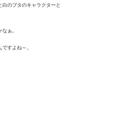
と白のブタのキャラクターと
。
かなぁ。
んですよね～。