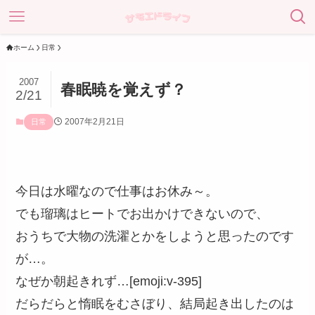
ホーム
日常
2007
春眠暁を覚えず？
2/21
2007年2月21日
日常
今日は水曜なので仕事はお休み～。
でも瑠璃はヒートでお出かけできないので、
おうちで大物の洗濯とかをしようと思ったのです
が…。
なぜか朝起きれず…[emoji:v-395]
だらだらと惰眠をむさぼり、結局起き出したのは