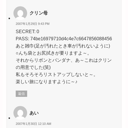
クリン母
2007年1月29日 9:43 PM
SECRET: 0
PASS: 74be16979710d4c4e7c6647856088456
あと雑巾(足が汚れたとき車が汚れないように)
○んち袋とお尻拭きが要りますよ～。
それからリボンとバンダナ、あ～これはクリン
の用意でした(笑)
私もそろそろリストアップしないと～。
楽しい旅になりますように～♪
返信
あい
2007年1月30日 12:10 AM