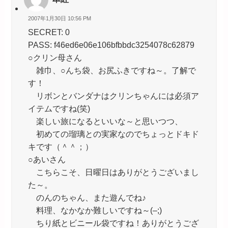
2007年1月30日 10:56 PM
SECRET: 0
PASS: f46ed6e06e106bfbbdc3254078c62879
○クリン母さん
雑巾、○んち袋、お尻ふきですね～。了解で
す！
リボンとバンダナはクリンちゃんには必須ア
イテムですね(笑)
楽しい旅になるといいな～と思いつつ、
初めての瑠璃との実家なのでちょっとドキド
キです（＾＾；）
○あいさん
こちらこそ、日曜日はありがとうございまし
た～。
のんのちゃん、また遊んでね♪
料理、なかなか難しいですね～(–;)
ちり紙とビニール袋ですね！ありがとうござ