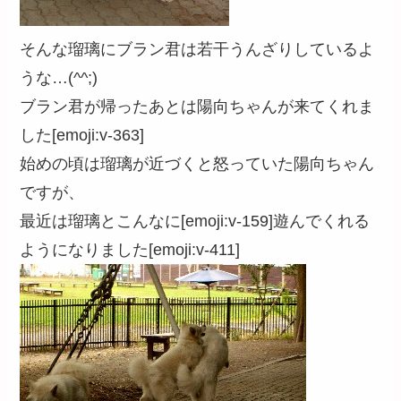
そんな瑠璃にブラン君は若干うんざりしているよ
うな…(^^;)
ブラン君が帰ったあとは陽向ちゃんが来てくれま
した[emoji:v-363]
始めの頃は瑠璃が近づくと怒っていた陽向ちゃん
ですが、
最近は瑠璃とこんなに[emoji:v-159]遊んでくれる
ようになりました[emoji:v-411]