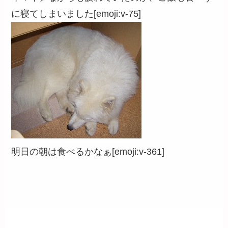
に寝てしまいました[emoji:v-75]
明日の朝は食べるかなぁ[emoji:v-361]