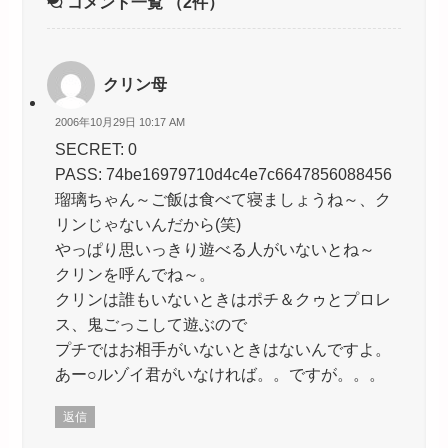
コメント一覧
（2件）
クリン母
2006年10月29日 10:17 AM
SECRET: 0
PASS: 74be16979710d4c4e7c6647856088456
瑠璃ちゃん～ご飯は食べて寝ましょうね～、ク
リンじゃないんだから(笑)
やっぱり思いっきり遊べる人がいないとね～
クリンを呼んでね～。
クリンは誰もいないときはポチ＆クゥとプロレ
ス、鬼ごっこして遊ぶので
プチではお相手がいないときはないんですよ。
あー○ルゾイ君がいなければ。。ですが。。。
返信