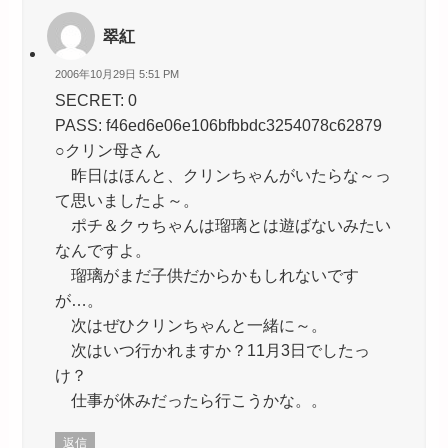
翠紅
2006年10月29日 5:51 PM
SECRET: 0
PASS: f46ed6e06e106bfbbdc3254078c62879
○クリン母さん
昨日はほんと、クリンちゃんがいたらな～っ
て思いましたよ～。
ポチ＆クゥちゃんは瑠璃とは遊ばないみたい
なんですよ。
瑠璃がまだ子供だからかもしれないです
が…。
次はぜひクリンちゃんと一緒に～。
次はいつ行かれますか？11月3日でしたっ
け？
仕事が休みだったら行こうかな。。
返信