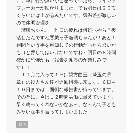
に、車に何か無いかと思っていたら、ウインド
ブレーカーが助かりました。でも明日は２０℃
くらいには上がるみたいです。気温差が激しい
ので体調管理を！
瑠璃ちゃん、一昨日の疲れは何処へやら？復
活したんですね悪戯っ子瑠璃ちゃんが！あと１
週間という事を察知しての行動だったら恐いか
も（と脅してはいけないですね）明日の８時間
確かに恐怖かも（報告を見るのが楽しみで
す）！
１１月に入って１日は親方曲玉（埼玉の県
章）の役人さん達が巡回指導に来ます。６日～
１０日までは、面倒な報告書が待っています。
その為に、今は１２時間労働に耐えています。
早く終ってくれないかなぁ～、な～んて子ども
みたいな事を言ってしまいました。
返信