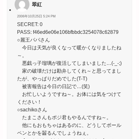
翠紅
2006年10月25日 5:24 PM
SECRET: 0
PASS: f46ed6e06e106bfbbdc3254078c62879
○麗王パパさん
今日は天気が良くなって暖かくなりましたね
～。
悪戯っ子瑠璃が復活してしまいました…(-_-;)
家の破壊だけは勘弁してくれ～と思ってまし
たが、やっぱりだめでした(T-T)
被害報告は今日の日記で…(笑)
お忙しいようですね～。お体には気をつけて
ください！
○sachikoさん
たまこさんもポジ君もやるんですね～。
他にもおもちゃはあるのに、どうしてボール
ペンとかを齧るんでしょうねぇ。