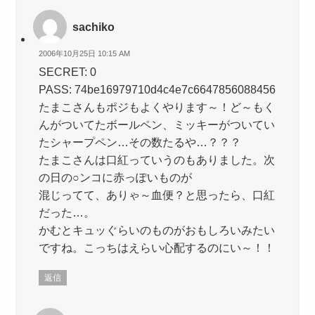
sachiko
2006年10月25日 10:15 AM
SECRET: 0
PASS: 74be16979710d4c4e7c6647856088456
たまこさんもポジもよくやります～！ど～もく
んがついてたボールペン、ミッキーがついてい
たシャープペン…その数たるや…？？？
たまこさんは口紅っていうのもありました。次
の日の○ンコに赤っぽいものが
混じってて、ありゃ～血便？と思ったら、口紅
だった…。
かむとキュッぐらいのものがおもしろいみたい
ですね。こっちはえらい心配するのにい～！！
返信