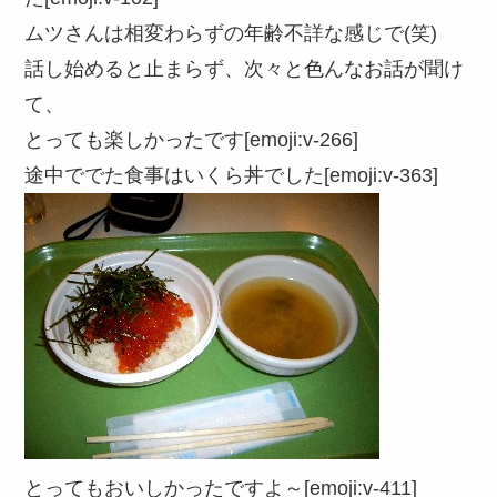
ムツさんは相変わらずの年齢不詳な感じで(笑)
話し始めると止まらず、次々と色んなお話が聞け
て、
とっても楽しかったです[emoji:v-266]
途中ででた食事はいくら丼でした[emoji:v-363]
とってもおいしかったですよ～[emoji:v-411]