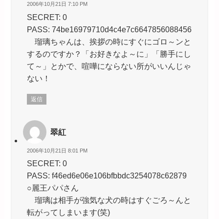
2006年10月21日 7:10 PM
SECRET: 0
PASS: 74be16979710d4c4e7c6647856088456
瑠璃ちゃんは、挨拶の時にすぐにゴロ～ンと
するのですか？「お好きなよ～に」「勝手にし
て～」とかで、喧嘩にならない所がいいんじゃ
ない！
返信
翠紅
2006年10月21日 8:01 PM
SECRET: 0
PASS: f46ed6e06e106bfbbdc3254078c62879
○麗王パパさん
瑠璃は相手が強気な犬の時はすぐごろ～んと
転がってしまいます(笑)