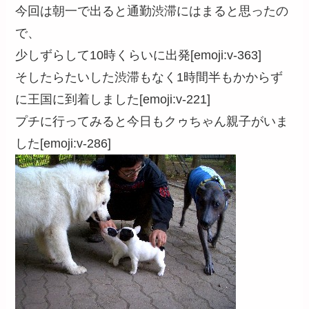
今回は朝一で出ると通勤渋滞にはまると思ったの
で、
少しずらして10時くらいに出発[emoji:v-363]
そしたらたいした渋滞もなく1時間半もかからず
に王国に到着しました[emoji:v-221]
プチに行ってみると今日もクゥちゃん親子がいま
した[emoji:v-286]