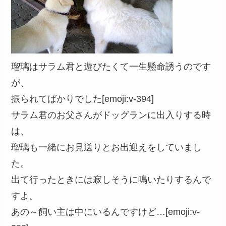
瑠璃はサラム君と遊びたくて一生懸命誘うのです
が、
振られてばかりでした[emoji:v-394]
サラム君のお父さんがドッグランに出入りする時
は、
瑠璃も一緒にお見送りとお出迎えをしていまし
た。
出て行ったときには寂しそうに鳴いたりするんで
すよ。
あの～飼い主は中にいるんですけど…[emoji:v-