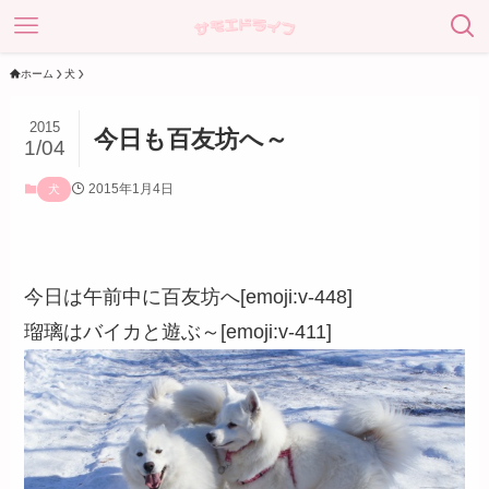
ホーム
犬
2015
今日も百友坊へ～
1/04
2015年1月4日
犬
今日は午前中に百友坊へ[emoji:v-448]
瑠璃はバイカと遊ぶ～[emoji:v-411]