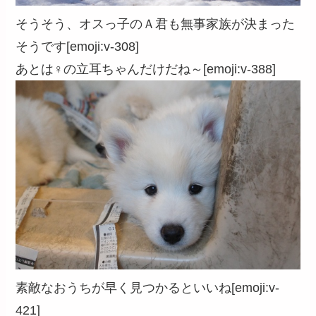
そうそう、オスっ子のＡ君も無事家族が決まった
そうです[emoji:v-308]
あとは♀の立耳ちゃんだけだね～[emoji:v-388]
素敵なおうちが早く見つかるといいね[emoji:v-
421]