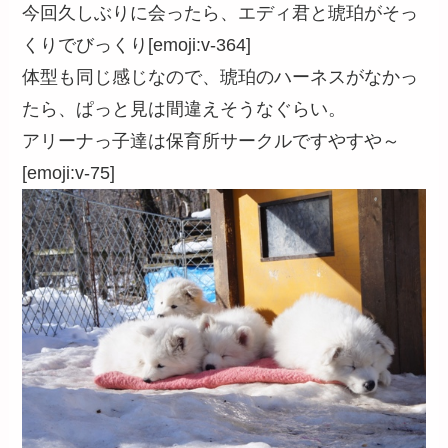
今回久しぶりに会ったら、エディ君と琥珀がそっ
くりでびっくり[emoji:v-364]
体型も同じ感じなので、琥珀のハーネスがなかっ
たら、ぱっと見は間違えそうなぐらい。
アリーナっ子達は保育所サークルですやすや～
[emoji:v-75]