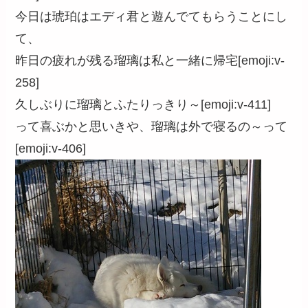
今日は琥珀はエディ君と遊んでてもらうことにし
て、
昨日の疲れが残る瑠璃は私と一緒に帰宅[emoji:v-
258]
久しぶりに瑠璃とふたりっきり～[emoji:v-411]
って喜ぶかと思いきや、瑠璃は外で寝るの～って
[emoji:v-406]