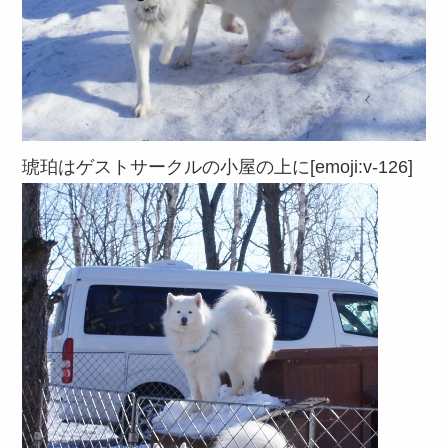
琥珀はゲストサークルの小屋の上に[emoji:v-126]