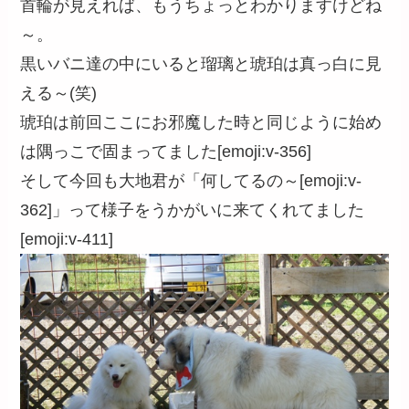
首輪が見えれば、もうちょっとわかりますけどね
～。
黒いバニ達の中にいると瑠璃と琥珀は真っ白に見
える～(笑)
琥珀は前回ここにお邪魔した時と同じように始め
は隅っこで固まってました[emoji:v-356]
そして今回も大地君が「何してるの～[emoji:v-
362]」って様子をうかがいに来てくれてました
[emoji:v-411]