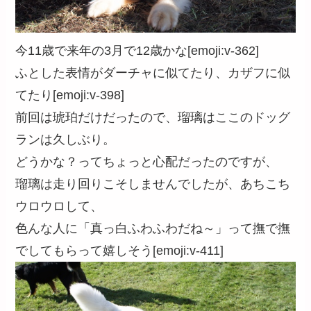
今11歳で来年の3月で12歳かな[emoji:v-362]
ふとした表情がダーチャに似てたり、カザフに似
てたり[emoji:v-398]
前回は琥珀だけだったので、瑠璃はここのドッグ
ランは久しぶり。
どうかな？ってちょっと心配だったのですが、
瑠璃は走り回りこそしませんでしたが、あちこち
ウロウロして、
色んな人に「真っ白ふわふわだね～」って撫で撫
でしてもらって嬉しそう[emoji:v-411]