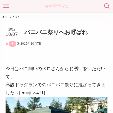
ホーム
犬
2012
バニバニ祭りへお呼ばれ
10/07
2012年10月7日
犬
今日はバニ飼いのペロさんからお誘いをいただい
て、
私設ドッグランでのバニバニ祭りに混ざってきま
した～[emoji:v-411]