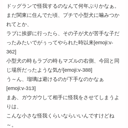
ドッグランで怪我するのなんて何年ぶりかなぁ。
まだ関東に住んでた頃、プチで小型犬に噛みつか
れてとか、
ラブに挨拶に行ったら、その子が犬が苦手な子だ
ったみたいでがぅってやられた時以来[emoji:v-
362]
小型犬の時もラブの時もマズルの右側、今回と同
じ場所だったような気が[emoji:v-388]
う～ん、瑠璃は避けるのが下手なのかなぁ
[emoji:v-313]
まあ、ガウガウして相手に怪我をさせてしまうよ
りは、
こんな小さな怪我くらいならいいんですけどね
～。