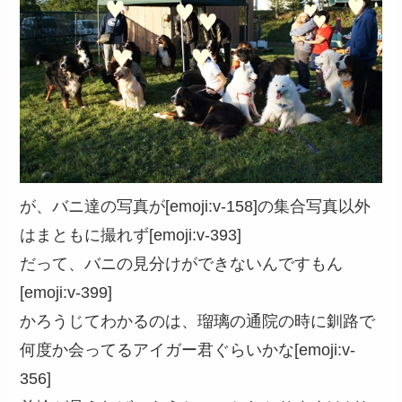
が、バニ達の写真が[emoji:v-158]の集合写真以外
はまともに撮れず[emoji:v-393]
だって、バニの見分けができないんですもん
[emoji:v-399]
かろうじてわかるのは、瑠璃の通院の時に釧路で
何度か会ってるアイガー君ぐらいかな[emoji:v-
356]