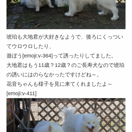
琥珀も大地君が大好きなようで、後ろにくっつい
てウロウロしたり、
遊ぼう[emoji:v-364]って誘ったりしてました。
大地君はもう11歳？12歳？のご長寿犬なので琥珀
の誘いにはのらなかったですけどね～。
花音ちゃんも様子を見に来てくれましたよ～
[emoji:v-411]