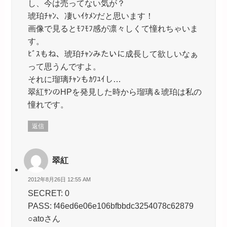
し、今は売ってない気が？
琥珀ﾁｬﾝ、凄いｲｹﾒﾝだと思います！
画像で見るとﾓﾌﾓﾌ感が凛々しくて憧れちゃいま
す。
ﾋﾞｽもね、琥珀ﾁｬﾝみたいに成長して欲しいなぁ
って思うんですよ。
それに瑠璃ﾁｬﾝもｶﾜﾕｲし…
翠紅ｻﾝのHPを発見した時から瑠璃＆琥珀は私の
憧れです。
返信
翠紅
2012年8月26日 12:55 AM
SECRET: 0
PASS: f46ed6e06e106bfbbdc3254078c62879
○atoさん