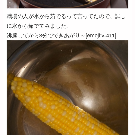
職場の人が水から茹でるって言ってたので、試し
に水から茹でてみました。
沸騰してから3分でできあがり～[emoji:v-411]